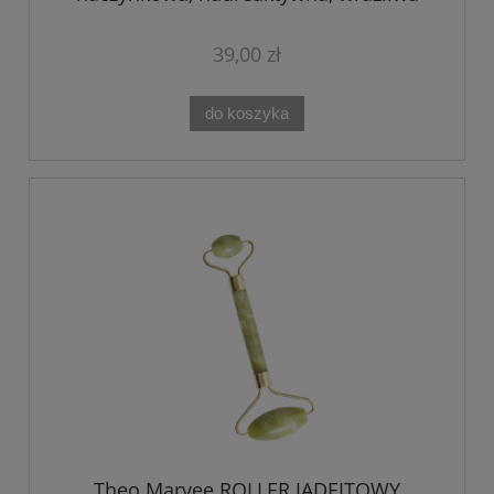
Theo Marvee 200ML
39,00 zł
do koszyka
Theo Marvee ROLLER JADEITOWY