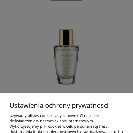
Phyris Enzym Peeling - peeling
enzymatyczny cera wrażliwa i
Ustawienia ochrony prywatności
naczynkowa 30g
Używamy plików cookies, aby zapewnić Ci najlepsze
145,00 zł
doświadczenia w naszym sklepie internetowym.
Wykorzystujemy pliki cookies w celu personalizacji treści,
dostarczania funkcji społecznościowych oraz analizowania ruchu