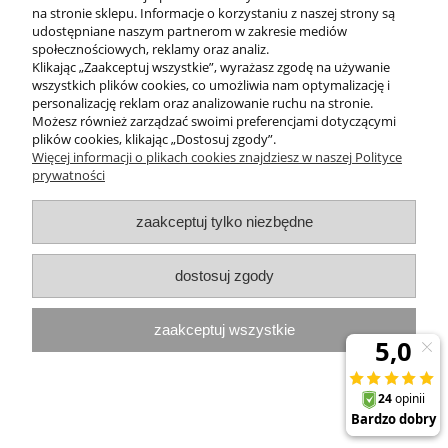
do koszyka
na stronie sklepu. Informacje o korzystaniu z naszej strony są
udostępniane naszym partnerom w zakresie mediów
społecznościowych, reklamy oraz analiz.
Klikając „Zaakceptuj wszystkie”, wyrażasz zgodę na używanie
wszystkich plików cookies, co umożliwia nam optymalizację i
personalizację reklam oraz analizowanie ruchu na stronie.
Możesz również zarządzać swoimi preferencjami dotyczącymi
plików cookies, klikając „Dostosuj zgody”.
Więcej informacji o plikach cookies znajdziesz w naszej Polityce
prywatności
zaakceptuj tylko niezbędne
dostosuj zgody
zaakceptuj wszystkie
Perfectum przeciwzmarszczkowy
regenerujący krem w trakcie menopauzy
50 ml Theo Marvee
139,99 zł