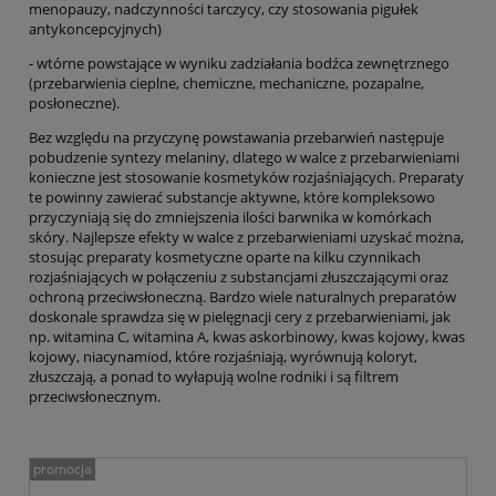
menopauzy, nadczynności tarczycy, czy stosowania pigułek
antykoncepcyjnych)
- wtórne powstające w wyniku zadziałania bodźca zewnętrznego
(przebarwienia cieplne, chemiczne, mechaniczne, pozapalne,
posłoneczne).
Bez względu na przyczynę powstawania przebarwień następuje
pobudzenie syntezy melaniny, dlatego w walce z przebarwieniami
konieczne jest stosowanie kosmetyków rozjaśniających. Preparaty
te powinny zawierać substancje aktywne, które kompleksowo
przyczyniają się do zmniejszenia ilości barwnika w komórkach
skóry. Najlepsze efekty w walce z przebarwieniami uzyskać można,
stosując preparaty kosmetyczne oparte na kilku czynnikach
rozjaśniających w połączeniu z substancjami złuszczającymi oraz
ochroną przeciwsłoneczną. Bardzo wiele naturalnych preparatów
doskonale sprawdza się w pielęgnacji cery z przebarwieniami, jak
np. witamina C, witamina A, kwas askorbinowy, kwas kojowy, kwas
kojowy, niacynamiod, które rozjaśniają, wyrównują koloryt,
złuszczają, a ponad to wyłapują wolne rodniki i są filtrem
przeciwsłonecznym.
promocja