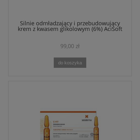
Silnie odmładzający i przebudowujący
krem z kwasem glikolowym (6%) AciSoft
G.L.C. CREAM 50ML Theo Marvee
99,00 zł
do koszyka