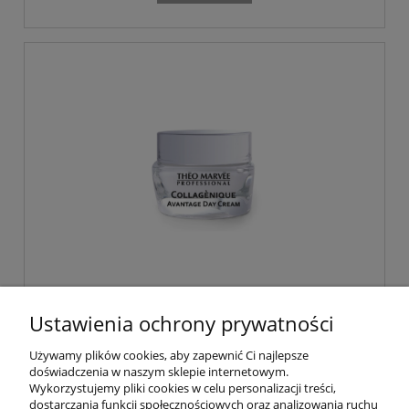
Odmładzający Kolagenowy Krem na
dzień Collagenique 50 ml Theo Marvee
Ustawienia ochrony prywatności
Używamy plików cookies, aby zapewnić Ci najlepsze
81,00 zł
doświadczenia w naszym sklepie internetowym.
Wykorzystujemy pliki cookies w celu personalizacji treści,
dostarczania funkcji społecznościowych oraz analizowania ruchu