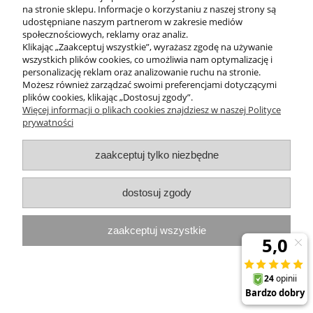
do koszyka
na stronie sklepu. Informacje o korzystaniu z naszej strony są
udostępniane naszym partnerom w zakresie mediów
społecznościowych, reklamy oraz analiz.
Klikając „Zaakceptuj wszystkie”, wyrażasz zgodę na używanie
wszystkich plików cookies, co umożliwia nam optymalizację i
personalizację reklam oraz analizowanie ruchu na stronie.
Możesz również zarządzać swoimi preferencjami dotyczącymi
plików cookies, klikając „Dostosuj zgody”.
Więcej informacji o plikach cookies znajdziesz w naszej Polityce
prywatności
zaakceptuj tylko niezbędne
dostosuj zgody
zaakceptuj wszystkie
Vitaforce Serum rozjaśniające i
wyrównujące koloryt COLAFIQUE 30ML
Theo Marvee
82,00 zł