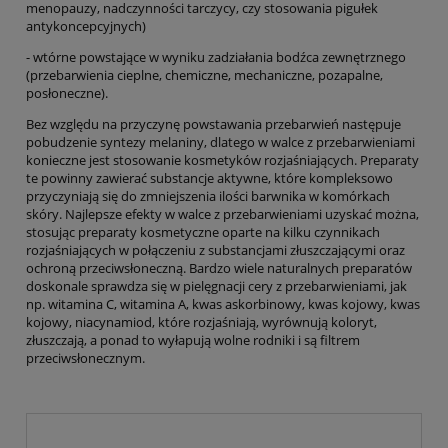
menopauzy, nadczynności tarczycy, czy stosowania pigułek
antykoncepcyjnych)
- wtórne powstające w wyniku zadziałania bodźca zewnętrznego
(przebarwienia cieplne, chemiczne, mechaniczne, pozapalne,
posłoneczne).
Bez względu na przyczynę powstawania przebarwień następuje
pobudzenie syntezy melaniny, dlatego w walce z przebarwieniami
konieczne jest stosowanie kosmetyków rozjaśniających. Preparaty
te powinny zawierać substancje aktywne, które kompleksowo
przyczyniają się do zmniejszenia ilości barwnika w komórkach
skóry. Najlepsze efekty w walce z przebarwieniami uzyskać można,
stosując preparaty kosmetyczne oparte na kilku czynnikach
rozjaśniających w połączeniu z substancjami złuszczającymi oraz
ochroną przeciwsłoneczną. Bardzo wiele naturalnych preparatów
doskonale sprawdza się w pielęgnacji cery z przebarwieniami, jak
np. witamina C, witamina A, kwas askorbinowy, kwas kojowy, kwas
kojowy, niacynamiod, które rozjaśniają, wyrównują koloryt,
złuszczają, a ponad to wyłapują wolne rodniki i są filtrem
przeciwsłonecznym.