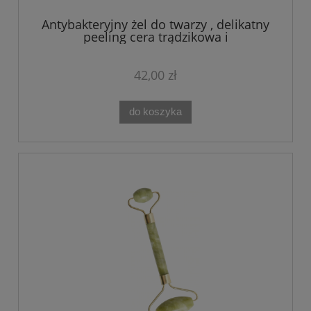
Antybakteryjny żel do twarzy , delikatny
peeling cera trądzikowa i
problematyczna Acne-Logique Theo
Marvee 75 ML
42,00 zł
do koszyka