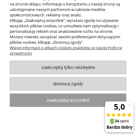
na stronie sklepu. Informacje o korzystaniu z naszej strony są
udostępniane naszym partnerom w zakresie mediów
społecznościowych, reklamy oraz analiz.
Klikając „Zaakceptuj wszystkie”, wyrażasz zgodę na używanie
wszystkich plików cookies, co umożliwia nam optymalizację i
personalizację reklam oraz analizowanie ruchu na stronie.
Możesz również zarządzać swoimi preferencjami dotyczącymi
plików cookies, klikając „Dostosuj zgody”.
Więcej informacji o plikach cookies znajdziesz w naszej Polityce
prywatności
zaakceptuj tylko niezbędne
dostosuj zgody
Silnie regenerujący krem do stóp Theo
Marvee UREEXTRA FOOT CREAM 200 ML
zaakceptuj wszystkie
64,00 zł
do koszyka