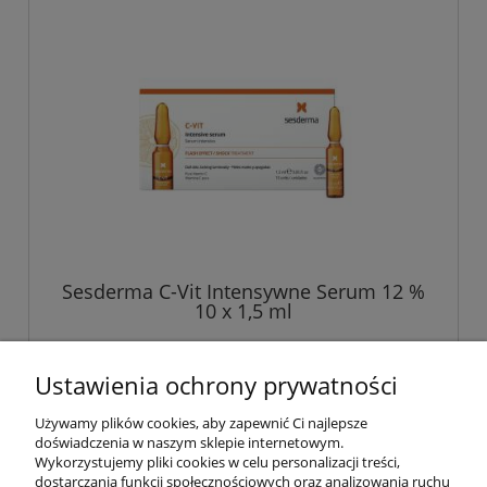
Sesderma C-Vit Intensywne Serum 12 %
10 x 1,5 ml
134,99 zł
Ustawienia ochrony prywatności
Używamy plików cookies, aby zapewnić Ci najlepsze
do koszyka
doświadczenia w naszym sklepie internetowym.
Wykorzystujemy pliki cookies w celu personalizacji treści,
dostarczania funkcji społecznościowych oraz analizowania ruchu