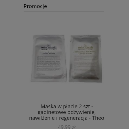
Promocje
ch masek
Maska w płacie 2 szt -
Zestaw 
wczych
gabinetowe odżywienie,
lifting
nawilżenie i regeneracja - Theo
Marvee
49,99 zł