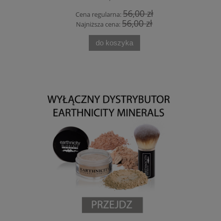
 zł
56,00 zł
Cena regularna:
Cen
 zł
56,00 zł
Najniższa cena:
Naj
do koszyka