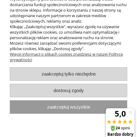
wyjątkowo przypadł mi do gustu. Używam go wieczorem w
dostarczania funkcji społecznościowych oraz analizowania ruchu
dyfuzorze, najczęściej podczas czytania książki lub odpoczynku
na stronie sklepu. Informacje o korzystaniu z naszej strony są
udostępniane naszym partnerom w zakresie mediów
społecznościowych, reklamy oraz analiz.
Klikając „Zaakceptuj wszystkie”, wyrażasz zgodę na używanie
wszystkich plików cookies, co umożliwia nam optymalizację i
POMOC
personalizację reklam oraz analizowanie ruchu na stronie.
Możesz również zarządzać swoimi preferencjami dotyczącymi
plików cookies, klikając „Dostosuj zgody”.
INFORMACJE
Więcej informacji o plikach cookies znajdziesz w naszej Polityce
prywatności
ZAKUPY
zaakceptuj tylko niezbędne
MOJE KONTO
dostosuj zgody
PROGRAMY PROMOCYJNE
zaakceptuj wszystkie
InterPromo MARTA POPIELA-MOLEK NIP: 7341300379
pokaż pełną wersję strony