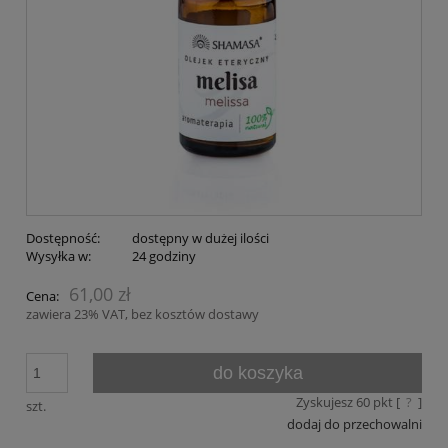
Dostępność:
dostępny w dużej ilości
Wysyłka w:
24 godziny
61,00 zł
Cena:
zawiera 23% VAT, bez kosztów dostawy
do koszyka
Zyskujesz
60
pkt [
?
]
szt.
dodaj do przechowalni