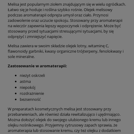
Melisa jest popularnym ziołem znajdującym się w wielu ogródkach.
Łatwo się je hoduje i roślina szybko rośnie. Olejek melisowy
podczas aromaterapii odpręża umysł oraz ciało. Przynosi
zadowolenie oraz uczucie spokoju. Stosowany przy aromaterapii
na wieczór zapewnia lepszy wypoczynek i odprężenie. Może być
stosowany przed sytuacjami stresującymi sytuacjami, by się
odprężyć i zmniejszyć napięcie.
Melisa zawiera w swoim składzie olejek lotny, witaminę C,
flawonoidy garbniki, kwasy organiczne trójterpeny, fenolokwasy i
sole mineralne.
Zastosowanie w aromaterapii:
nieżyt oskrzeli
astma
niepokój
rozdrażnienie
bezsenność
W preparatach kosmetycznych melisa jest stosowany przy
przebarwieniach, ale również działa rewitalizująco i ujędrniająco.
Można dołożyć olejek do swojego ulubionego kremu lub innego
olejku nośnikowego. Przyjemny cytrusowy zapach sprawia, że
aromaterapia lub stosowanie kremu, czy też olejku z dodatkiem