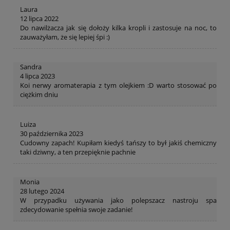
Laura
12 lipca 2022
Do nawilżacza jak się dołoży kilka kropli i zastosuje na noc, to
zauważyłam, że się lepiej śpi :)
Sandra
4 lipca 2023
Koi nerwy aromaterapia z tym olejkiem :D warto stosować po
ciężkim dniu
Luiza
30 października 2023
Cudowny zapach! Kupiłam kiedyś tańszy to był jakiś chemiczny
taki dziwny, a ten przepięknie pachnie
Monia
28 lutego 2024
W przypadku używania jako polepszacz nastroju spa
zdecydowanie spełnia swoje zadanie!