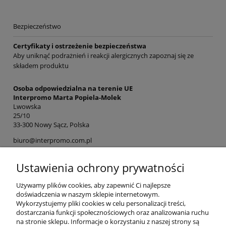
Bezpieczeństwo
Certyfikaty i ostrzeżenie bezpieczeństwa
Aby uniknąć podrażnień i reakcji alergicznych zapoznaj się ze
składem produktu
Osoba odpowiedzialna na terenie UE
Interpromo Marta Popiela-Molek
Lwowska
25/10
33-300 Nowy Sącz, Polska
biuro@interpromo.com.pl
512370470
Ustawienia ochrony prywatności
Używamy plików cookies, aby zapewnić Ci najlepsze
Opinie o produkcie (0)
doświadczenia w naszym sklepie internetowym.
Wykorzystujemy pliki cookies w celu personalizacji treści,
Weryfikujemy, które opinie pochodzą od klientów, którzy kupili
dostarczania funkcji społecznościowych oraz analizowania ruchu
dany produkt. Wyświetlamy zarówno pozytywne, jak i negatywne
na stronie sklepu. Informacje o korzystaniu z naszej strony są