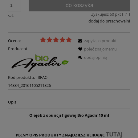
do koszyka
Zyskujesz
60
pkt [
?
]
szt.
dodaj do przechowalni
Ocena:
zapytaj o produkt
Producent:
poleć znajomemu
dodaj opinię
Kod produktu:
3FAC-
14834_20161105211826
Opis
Olejek z opuncji figowej Bio Agadir 10 ml
TUTAJ
PEŁNY OPIS PRODUKTY ZNAJDZIESZ KLIKAJĄC