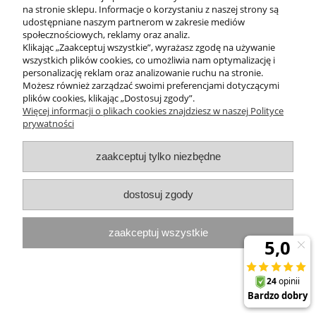
na stronie sklepu. Informacje o korzystaniu z naszej strony są
udostępniane naszym partnerom w zakresie mediów
MOJE KONTO
społecznościowych, reklamy oraz analiz.
Klikając „Zaakceptuj wszystkie”, wyrażasz zgodę na używanie
PROGRAMY PROMOCYJNE
wszystkich plików cookies, co umożliwia nam optymalizację i
personalizację reklam oraz analizowanie ruchu na stronie.
Możesz również zarządzać swoimi preferencjami dotyczącymi
InterPromo MARTA POPIELA-MOLEK NIP: 7341300379
plików cookies, klikając „Dostosuj zgody”.
Więcej informacji o plikach cookies znajdziesz w naszej Polityce
prywatności
pokaż pełną wersję strony
Sklep internetowy Shoper.pl
zaakceptuj tylko niezbędne
dostosuj zgody
zaakceptuj wszystkie