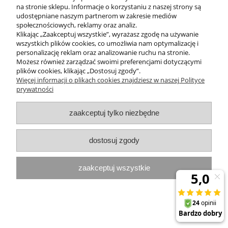
na stronie sklepu. Informacje o korzystaniu z naszej strony są
udostępniane naszym partnerom w zakresie mediów
MOJE KONTO
społecznościowych, reklamy oraz analiz.
Klikając „Zaakceptuj wszystkie”, wyrażasz zgodę na używanie
PROGRAMY PROMOCYJNE
wszystkich plików cookies, co umożliwia nam optymalizację i
personalizację reklam oraz analizowanie ruchu na stronie.
Możesz również zarządzać swoimi preferencjami dotyczącymi
InterPromo MARTA POPIELA-MOLEK NIP: 7341300379
plików cookies, klikając „Dostosuj zgody”.
Więcej informacji o plikach cookies znajdziesz w naszej Polityce
prywatności
pokaż pełną wersję strony
Sklep internetowy Shoper.pl
zaakceptuj tylko niezbędne
dostosuj zgody
zaakceptuj wszystkie