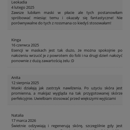
Leokadia
4 lutego 2025
Zawsze lubiłam maski w płacie ale tych postanowiłam
spróbować miesiąc temu i okazały się fantastyczne! Nie
porównywalne do tych z rossmana co kiedyś stosowałam!
Kinga
16 czerwca 2025
Esencji w maskach jest tak dużo, że można spokojnie po
nałożeniu wrzucić je z powrotem do folii i na drugi dzień nałożyć
ponownie z dużą zawartością żelu :D
Anita
12 sierpnia 2025
Maski działają jak zastrzyk nawilżenia. Po użyciu skóra jest
promienna, a makijaż wygląda na tak przygotowanej skórze
perfekcyjnie. Uwielbiam stosować przed większymi wyjściami
Natalia
17 marca 2026
Świetnie odżywiają i regenerują skórę, szczególnie gdy jest