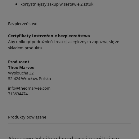
korzystniejszy zakup w zestawie 2 sztuk
Bezpieczeństwo
Certyfikaty i ostrzeżenie bezpieczeństwa
Aby uniknąć podrażnień i reakcji alergicznych zapoznaj się ze
składem produktu
Producent
Theo Marvee
Wysłoucha 32
52-424 Wrocław, Polska
info@theomarvee.com
713634474
Produkty powiązane
Aloesowy żel silnie łagodzący i nawilżający