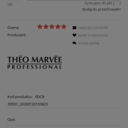
Zyskujesz
40
pkt [
?
]
szt.
dodaj do przechowalni
Ocena:
zapytaj o produkt
Producent:
poleć znajomemu
dodaj opinię
Kod produktu:
0DC8-
395D1_20200120103923
Opis