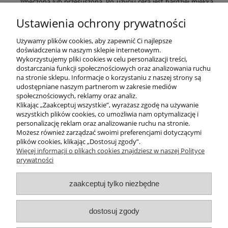
zmęczona lub przesuszona. Po użyciu cera jest bardziej miękka,
elastyczna i promienna :)
Ustawienia ochrony prywatności
Iwona
Używamy plików cookies, aby zapewnić Ci najlepsze
16 lipca 2026
doświadczenia w naszym sklepie internetowym.
Już po jednym użyciu maski cera była wyraźnie bardziej
Wykorzystujemy pliki cookies w celu personalizacji treści,
nawilżona i wygładzona. To świetny sposób na szybkie
dostarczania funkcji społecznościowych oraz analizowania ruchu
odświeżenie skóry przed ważnym wyjściem
na stronie sklepu. Informacje o korzystaniu z naszej strony są
udostępniane naszym partnerom w zakresie mediów
społecznościowych, reklamy oraz analiz.
Klikając „Zaakceptuj wszystkie”, wyrażasz zgodę na używanie
wszystkich plików cookies, co umożliwia nam optymalizację i
POMOC
personalizację reklam oraz analizowanie ruchu na stronie.
Możesz również zarządzać swoimi preferencjami dotyczącymi
plików cookies, klikając „Dostosuj zgody”.
INFORMACJE
Więcej informacji o plikach cookies znajdziesz w naszej Polityce
prywatności
ZAKUPY
zaakceptuj tylko niezbędne
MOJE KONTO
dostosuj zgody
PROGRAMY PROMOCYJNE