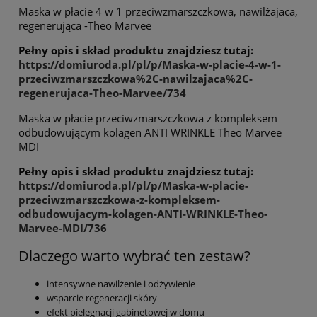
Maska w płacie 4 w 1 przeciwzmarszczkowa, nawilżajaca,
regenerująca -Theo Marvee
Pełny opis i skład produktu znajdziesz tutaj:
https://domiuroda.pl/pl/p/Maska-w-placie-4-w-1-
przeciwzmarszczkowa%2C-nawilzajaca%2C-
regenerujaca-Theo-Marvee/734
Maska w płacie przeciwzmarszczkowa z kompleksem
odbudowującym kolagen ANTI WRINKLE Theo Marvee
MDI
Pełny opis i skład produktu znajdziesz tutaj:
https://domiuroda.pl/pl/p/Maska-w-placie-
przeciwzmarszczkowa-z-kompleksem-
odbudowujacym-kolagen-ANTI-WRINKLE-Theo-
Marvee-MDI/736
Dlaczego warto wybrać ten zestaw?
intensywne nawilżenie i odżywienie
wsparcie regeneracji skóry
efekt pielęgnacji gabinetowej w domu