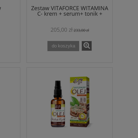
w
Zestaw VITAFORCE WITAMINA
C- krem + serum+ tonik +
maska w płacie Theo Marvee
205,00 zł
233,00 zł
do koszyka