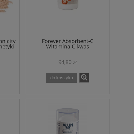
nicity
Forever Absorbent-C
metyki
Witamina C kwas
askorbinowy 100 tabletek z
otrębami owsianymi
94,80 zł
do koszyka