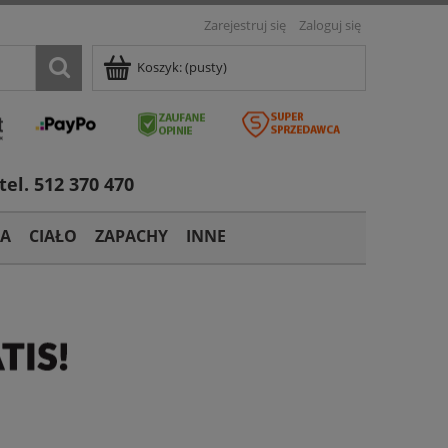
Zarejestruj się
Zaloguj się
Koszyk:
(pusty)
tel. 512 370 470
TA
CIAŁO
ZAPACHY
INNE