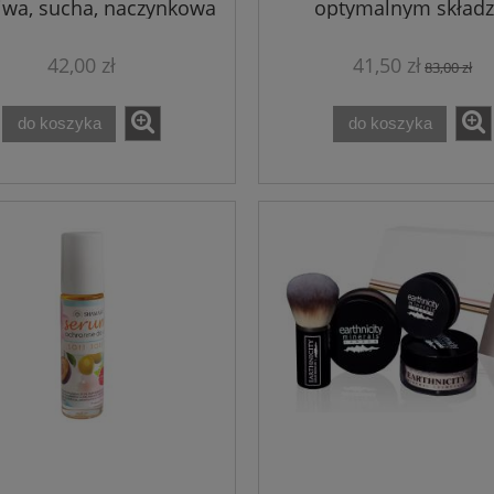
iwa, sucha, naczynkowa
optymalnym składz
Shamasa 100 ml
MycoMedica 120 kaps
42,00 zł
41,50 zł
83,00 zł
do koszyka
do koszyka