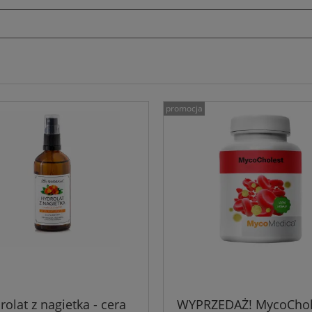
promocja
rolat z nagietka - cera
WYPRZEDAŻ! MycoChol