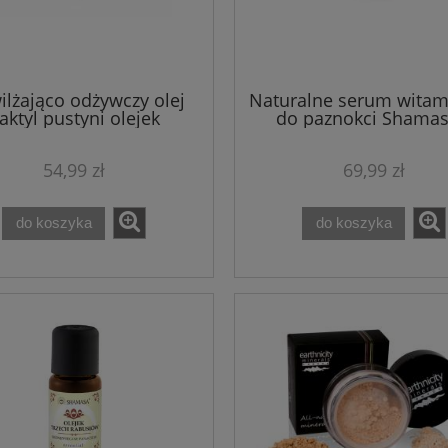
lżająco odżywczy olej
Naturalne serum wita
aktyl pustyni olejek
do paznokci Shamas
tylowy Shamasa 30 ml
olejkami 15 ml
54,99 zł
69,99 zł
do koszyka
do koszyka