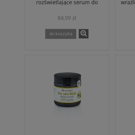
rozświetlające serum do
wrażl
twarzy i dekoltu Shamasa 30
ml
84,99 zł
do koszyka