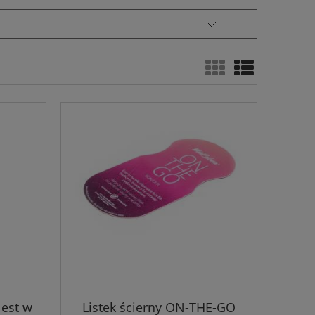
est w
Listek ścierny ON-THE-GO