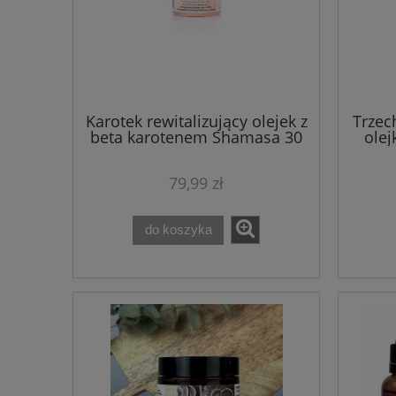
Karotek rewitalizujący olejek z
Trzec
beta karotenem Shamasa 30
olej
ml
79,99 zł
do koszyka