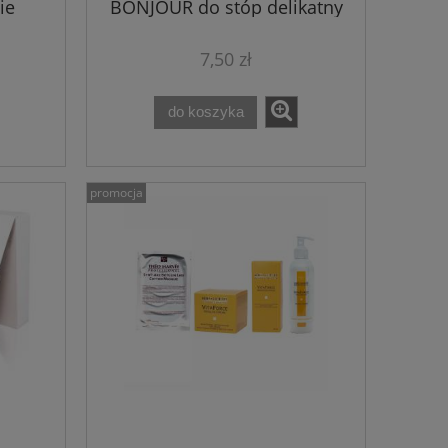
ie
BONJOUR do stóp delikatny
ułek
pedicure na sucho
7,50 zł
do koszyka
promocja