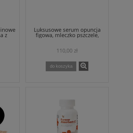
minowe
Luksusowe serum opuncja
a z
figowa, mleczko pszczele,
miód Bio Agadir 20 ml
110,00 zł
do koszyka