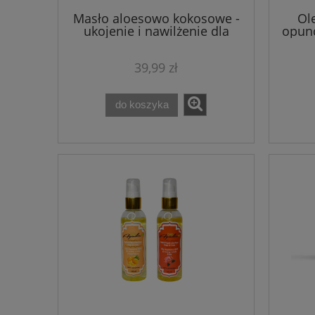
Masło aloesowo kokosowe -
Ol
ukojenie i nawilżenie dla
opunc
skóry Shamasa 90 g
39,99 zł
do koszyka