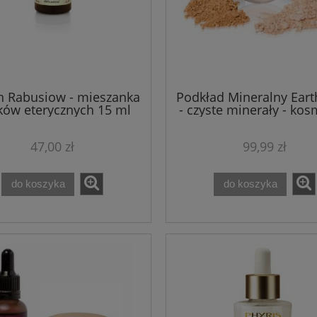
h Rabusiow - mieszanka
Podkład Mineralny Earth
ków eterycznych 15 ml
- czyste minerały - kos
mineralne 9 g
47,00 zł
99,99 zł
do koszyka
do koszyka