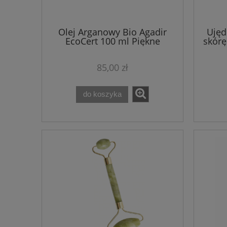
Olej Arganowy Bio Agadir
Ujęd
EcoCert 100 ml Piękne
skórę
zapachy!
de V
85,00 zł
do koszyka