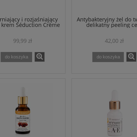
rniający i rozjaśniający
Antybakteryjny żel do t
 krem Séduction Crème
delikatny peeling c
igne Theo Marvee 50 ml
trądzikowa i problema
Acne-Logique Theo M
99,99 zł
42,00 zł
75 ML
do koszyka
do koszyka