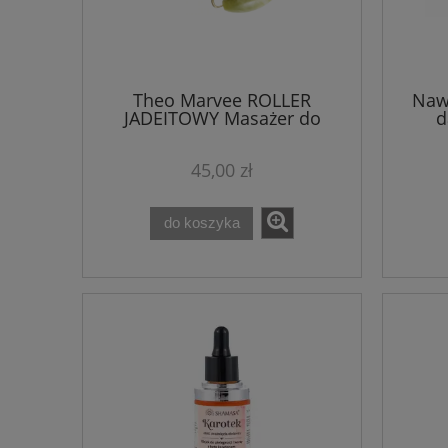
Theo Marvee ROLLER
Nawi
JADEITOWY Masażer do
d
Twarzy Jade Roller Glass Skin
dak
45,00 zł
do koszyka