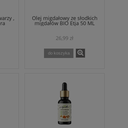
warzy ,
Olej migdałowy ze słodkich
era
migdałów BIO Etja 50 ML
tyczna
arvee
26,99 zł
do koszyka