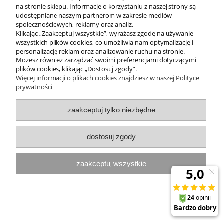
na stronie sklepu. Informacje o korzystaniu z naszej strony są
udostępniane naszym partnerom w zakresie mediów
MOJE KONTO
społecznościowych, reklamy oraz analiz.
Klikając „Zaakceptuj wszystkie”, wyrażasz zgodę na używanie
PROGRAMY PROMOCYJNE
wszystkich plików cookies, co umożliwia nam optymalizację i
personalizację reklam oraz analizowanie ruchu na stronie.
Możesz również zarządzać swoimi preferencjami dotyczącymi
InterPromo MARTA POPIELA-MOLEK NIP: 7341300379
plików cookies, klikając „Dostosuj zgody”.
Więcej informacji o plikach cookies znajdziesz w naszej Polityce
prywatności
pokaż pełną wersję strony
Sklep internetowy Shoper.pl
zaakceptuj tylko niezbędne
dostosuj zgody
zaakceptuj wszystkie