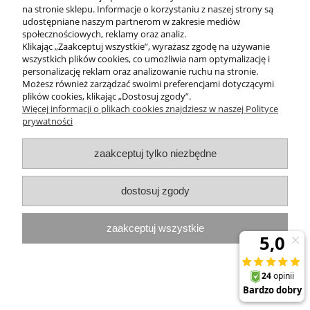
na stronie sklepu. Informacje o korzystaniu z naszej strony są
udostępniane naszym partnerom w zakresie mediów
MOJE KONTO
społecznościowych, reklamy oraz analiz.
Klikając „Zaakceptuj wszystkie”, wyrażasz zgodę na używanie
PROGRAMY PROMOCYJNE
wszystkich plików cookies, co umożliwia nam optymalizację i
personalizację reklam oraz analizowanie ruchu na stronie.
Możesz również zarządzać swoimi preferencjami dotyczącymi
InterPromo MARTA POPIELA-MOLEK NIP: 7341300379
plików cookies, klikając „Dostosuj zgody”.
Więcej informacji o plikach cookies znajdziesz w naszej Polityce
prywatności
pokaż pełną wersję strony
Sklep internetowy Shoper.pl
zaakceptuj tylko niezbędne
dostosuj zgody
zaakceptuj wszystkie