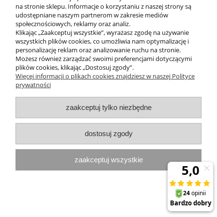
na stronie sklepu. Informacje o korzystaniu z naszej strony są
udostępniane naszym partnerom w zakresie mediów
MOJE KONTO
społecznościowych, reklamy oraz analiz.
Klikając „Zaakceptuj wszystkie”, wyrażasz zgodę na używanie
PROGRAMY PROMOCYJNE
wszystkich plików cookies, co umożliwia nam optymalizację i
personalizację reklam oraz analizowanie ruchu na stronie.
Możesz również zarządzać swoimi preferencjami dotyczącymi
InterPromo MARTA POPIELA-MOLEK NIP: 7341300379
plików cookies, klikając „Dostosuj zgody”.
Więcej informacji o plikach cookies znajdziesz w naszej Polityce
prywatności
pokaż pełną wersję strony
Sklep internetowy Shoper.pl
zaakceptuj tylko niezbędne
dostosuj zgody
zaakceptuj wszystkie