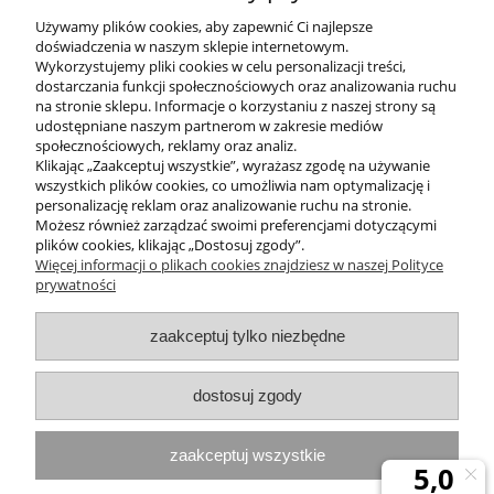
Wysyłka w:
24 godziny
Używamy plików cookies, aby zapewnić Ci najlepsze
doświadczenia w naszym sklepie internetowym.
199,99 zł
222,00 zł
Wykorzystujemy pliki cookies w celu personalizacji treści,
dostarczania funkcji społecznościowych oraz analizowania ruchu
na stronie sklepu. Informacje o korzystaniu z naszej strony są
do koszyka
udostępniane naszym partnerom w zakresie mediów
społecznościowych, reklamy oraz analiz.
Klikając „Zaakceptuj wszystkie”, wyrażasz zgodę na używanie
wszystkich plików cookies, co umożliwia nam optymalizację i
POMOC
personalizację reklam oraz analizowanie ruchu na stronie.
Możesz również zarządzać swoimi preferencjami dotyczącymi
plików cookies, klikając „Dostosuj zgody”.
INFORMACJE
Więcej informacji o plikach cookies znajdziesz w naszej Polityce
prywatności
ZAKUPY
zaakceptuj tylko niezbędne
MOJE KONTO
dostosuj zgody
PROGRAMY PROMOCYJNE
zaakceptuj wszystkie
InterPromo MARTA POPIELA-MOLEK NIP: 7341300379