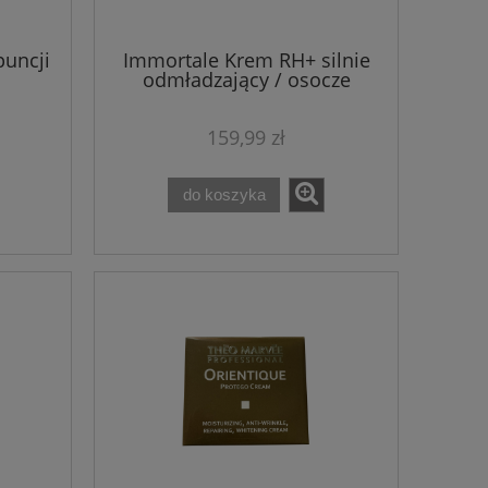
puncji
Immortale Krem RH+ silnie
odmładzający / osocze
ml
bogatopłytkowe Theo Marvee
50 ml
159,99 zł
do koszyka