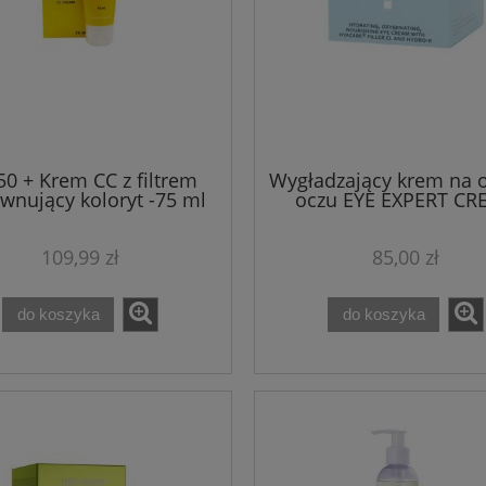
50 + Krem CC z filtrem
Wygładzający krem na o
wnujący koloryt -75 ml
oczu EYE EXPERT CR
Theo Marvee
30ML Theo Marve
109,99 zł
85,00 zł
do koszyka
do koszyka