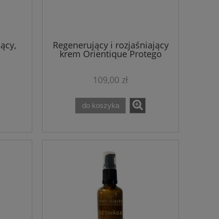
ący,
Regenerujący i rozjaśniający
krem Orientique Protego
0 ml
krem Theo Marvee 50 ml
109,00 zł
do koszyka
d
Earthnicity Zestaw Startowy
Zestaw 3 gabi
r
kosmetyków mineralnych
przeciwzma