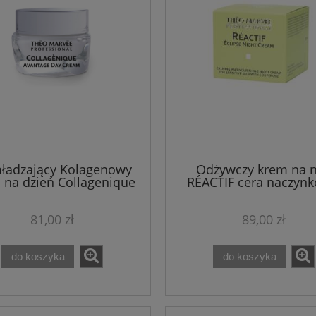
ładzający Kolagenowy
Odżywczy krem na 
 na dzień Collagenique
RÉACTIF cera naczynk
50 ml Theo Marvee
nadreaktywna, wrażliw
Marvee 50 ML
81,00 zł
89,00 zł
do koszyka
do koszyka