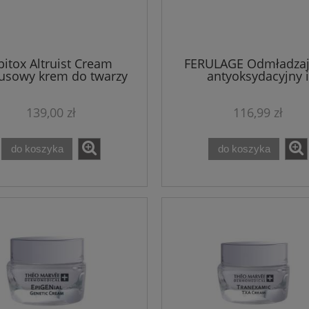
pitox Altruist Cream
FERULAGE Odmładzaj
usowy krem do twarzy
antyoksydacyjny i
Theo Marvee 50 ml
rozjaśniający krem 5
Theo Marvee
139,00 zł
116,99 zł
do koszyka
do koszyka
rvee CAVIARISTE krem
Zestaw Earthnicity - Podkła
rem na dzień, krem pod
mineralny + pędzel + pude