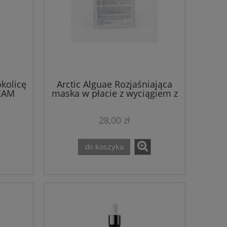
kolicę
Arctic Alguae Rozjaśniająca
EAM
maska w płacie z wyciągiem z
e
alg Theo Marvee
28,00 zł
do koszyka