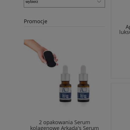
Promocje
A
luks
kremów ze
2 opakowania Serum
Theo Ma
IS! Theo
kolagenowe Arkada's Serum
na noc, k