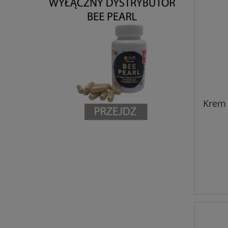
Krem 
od
Marv