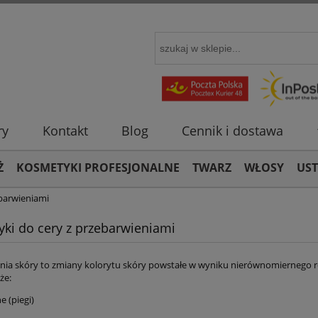
ry
Kontakt
Blog
Cennik i dostawa
Ż
KOSMETYKI PROFESJONALNE
TWARZ
WŁOSY
US
barwieniami
ki do cery z przebarwieniami
nia skóry to zmiany kolorytu skóry powstałe w wyniku nierównomiernego 
że:
e (piegi)