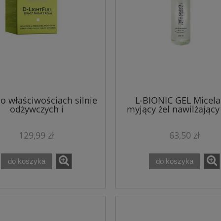
o właściwościach silnie
L-BIONIC GEL Micela
odżywczych i
myjący żel nawilżający
budowujących Theo
Marvee LACTOBIONIQU
ee DRACO NIGHT CREAM
ml Theo Marvee
129,99 zł
63,50 zł
50 ML
do koszyka
do koszyka