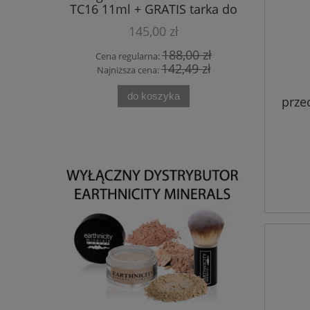
TC16 11ml + GRATIS tarka do
oczy, ora
stóp
+
145,00 zł
0 zł
188,00 zł
Cena regularna:
Cena
0 zł
142,49 zł
Najniższa cena:
Najn
do koszyka
prze
do t