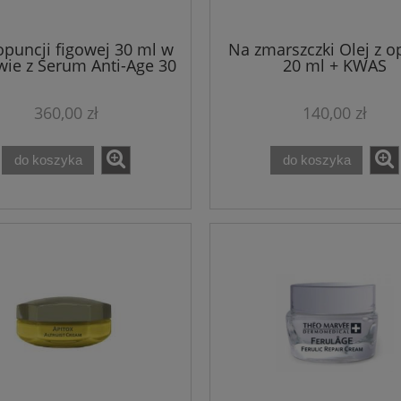
opuncji figowej 30 ml w
Na zmarszczki Olej z o
wie z Serum Anti-Age 30
20 ml + KWAS
was hialuronowy + woda
HIALURONOWY! 30 
różana 100 ml
360,00 zł
140,00 zł
do koszyka
do koszyka