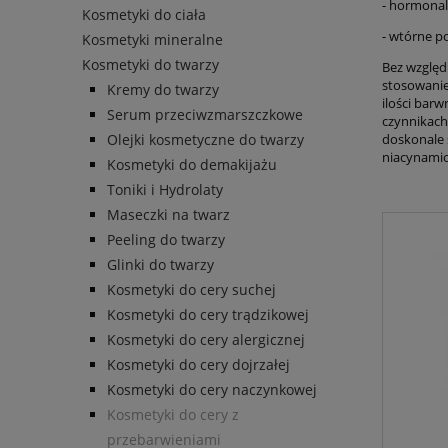
- hormonal
Kosmetyki do ciała
- wtórne p
Kosmetyki mineralne
Kosmetyki do twarzy
Bez względ
stosowanie
Kremy do twarzy
ilości bar
Serum przeciwzmarszczkowe
czynnikach
Olejki kosmetyczne do twarzy
doskonale 
niacynamiod
Kosmetyki do demakijażu
Toniki i Hydrolaty
Maseczki na twarz
Peeling do twarzy
Glinki do twarzy
Kosmetyki do cery suchej
Kosmetyki do cery trądzikowej
Kosmetyki do cery alergicznej
Kosmetyki do cery dojrzałej
Kosmetyki do cery naczynkowej
Kosmetyki do cery z
przebarwieniami