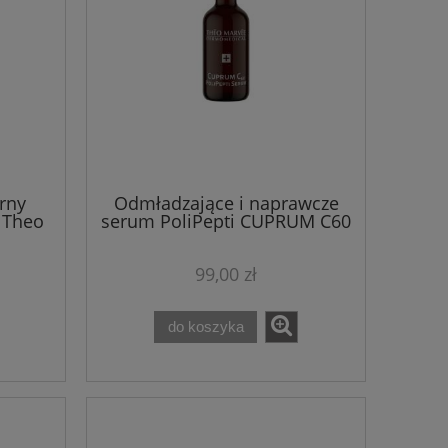
rny
Odmładzające i naprawcze
 Theo
serum PoliPepti CUPRUM C60
E 200
15 ml Theo Marvee
99,00 zł
do koszyka