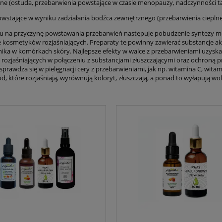
ne (ostuda, przebarwienia powstające w czasie menopauzy, nadczynności ta
owstające w wyniku zadziałania bodźca zewnętrznego (przebarwienia ciepln
u na przyczynę powstawania przebarwień następuje pobudzenie syntezy mel
 kosmetyków rozjaśniających. Preparaty te powinny zawierać substancje ak
wnika w komórkach skóry. Najlepsze efekty w walce z przebarwieniami uzysk
 rozjaśniających w połączeniu z substancjami złuszczającymi oraz ochroną 
sprawdza się w pielęgnacji cery z przebarwieniami, jak np. witamina C, wit
, które rozjaśniają, wyrównują koloryt, złuszczają, a ponad to wyłapują wol