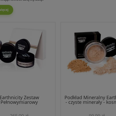
więcej
Earthnicity Zestaw
Podkład Mineralny Earth
Pełnowymiarowy
- czyste minerały - kos
mineralne 9 g
265,00 zł
99,99 zł