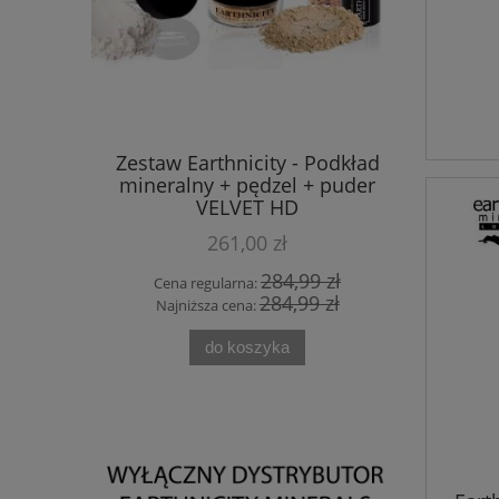
zt -
Zestaw Earthnicity - Podkład
Mask
enie,
mineralny + pędzel + puder
gabin
ja - Theo
VELVET HD
nawilżeni
261,00 zł
 zł
284,99 zł
Cena regularna:
Cen
 zł
284,99 zł
Najniższa cena:
Naj
do koszyka