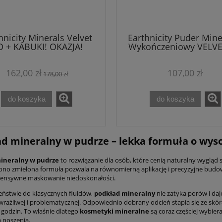
hnicity Minerals Velvet
Earthnicity Puder Mine
 + KABUKI! OKAZJA!
Wykończeniowy VELV
Transparentny
162,00 zł
107,00 zł
178,00 zł
do koszyka
do koszyka
d mineralny w pudrze
– lekka formuła o wyso
ineralny w pudrze
to rozwiązanie dla osób, które cenią naturalny wygląd 
bno zmielona formuła pozwala na równomierną aplikację i precyzyjne budo
ntensywne maskowanie niedoskonałości.
eństwie do klasycznych fluidów,
podkład mineralny
nie zatyka porów i da
 wrażliwej i problematycznej. Odpowiednio dobrany odcień stapia się ze skór
 godzin. To właśnie dlatego
kosmetyki mineralne
są coraz częściej wybier
 noszenia.