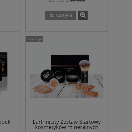
284,99 zł
do koszyka
promocja
óbek
Earthnicity Zestaw Startowy
kosmetyków mineralnych