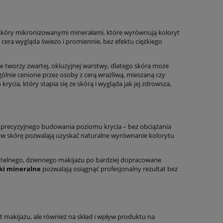
 skóry mikronizowanymi minerałami, które wyrównują koloryt
 cera wygląda świeżo i promiennie, bez efektu ciężkiego
e tworzy zwartej, okluzyjnej warstwy, dlatego skóra może
gólnie cenione przez osoby z cerą wrażliwą, mieszaną czy
ycia, który stapia się ze skórą i wygląda jak jej zdrowsza,
ć precyzyjnego budowania poziomu krycia – bez obciążania
m w skórę pozwalają uzyskać naturalne wyrównanie kolorytu
telnego, dziennego makijażu po bardziej dopracowane
ki mineralne
pozwalają osiągnąć profesjonalny rezultat bez
t makijażu, ale również na skład i wpływ produktu na