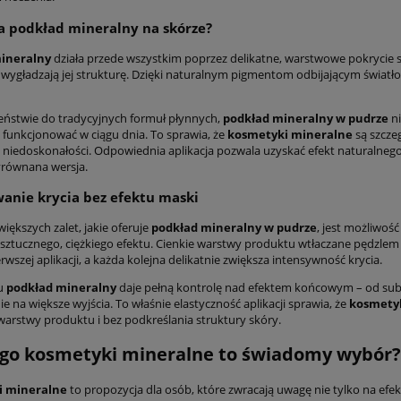
ła
podkład mineralny
na skórze?
ineralny
działa przede wszystkim poprzez delikatne, warstwowe pokrycie
 wygładzają jej strukturę. Dzięki naturalnym pigmentom odbijającym światło
eństwie do tradycyjnych formuł płynnych,
podkład mineralny w pudrze
ni
funkcjonować w ciągu dnia. To sprawia, że
kosmetyki mineralne
są szcze
niedoskonałości. Odpowiednia aplikacja pozwala uzyskać efekt naturalnego kr
yrównana wersja.
anie krycia bez efektu maski
większych zalet, jakie oferuje
podkład mineralny w pudrze
, jest możliwoś
z sztucznego, ciężkiego efektu. Cienkie warstwy produktu wtłaczane pędzle
erwszej aplikacji, a każda kolejna delikatnie zwiększa intensywność krycia.
mu
podkład mineralny
daje pełną kontrolę nad efektem końcowym – od sub
 na większe wyjścia. To właśnie elastyczność aplikacji sprawia, że
kosmety
warstwy produktu i bez podkreślania struktury skóry.
ego
kosmetyki mineralne
to świadomy wybór?
i mineralne
to propozycja dla osób, które zwracają uwagę nie tylko na efek