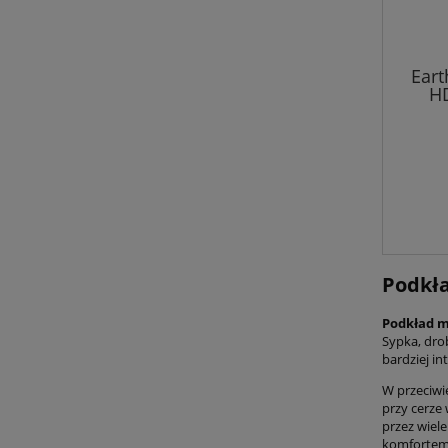
Eart
HD
Podkła
Podkład m
Sypka, dro
bardziej i
W przeciwi
przy cerze
przez wiele
komfortem