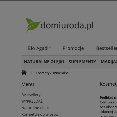
Bio Agadir
Promocje
Bestselle
NATURALNE OLEJKI
SUPLEMENTY
MAKIJA
»
Kosmetyki mineralne
Kosmety
Menu
Bestsellery
Podkład m
WYPRZEDAŻ
formuła sp
bez obciąż
Naturalne olejki
skłonnej d
Kosmetyki do włosów
oczu, zacho