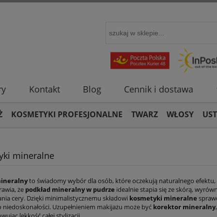
ry
Kontakt
Blog
Cennik i dostawa
Ż
KOSMETYKI PROFESJONALNE
TWARZ
WŁOSY
US
ki mineralne
ineralny
to świadomy wybór dla osób, które oczekują naturalnego efektu, t
rawia, że
podkład mineralny w pudrze
idealnie stapia się ze skórą, wyrów
ania cery. Dzięki minimalistycznemu składowi
kosmetyki mineralne
sprawd
o niedoskonałości. Uzupełnieniem makijażu może być
korektor mineralny
wując lekkość całej stylizacji.