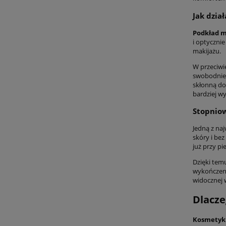
Jak dzia
Podkład m
i optycznie
makijażu.
W przeciwi
swobodnie 
skłonną do 
bardziej w
Stopniow
Jedną z naj
skóry i be
już przy pi
Dzięki te
wykończenie
widocznej 
Dlacz
Kosmetyk