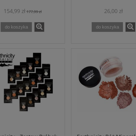
KABUKI
154,99 zł
26,00 zł
177,99 zł
do koszyka
do koszyka
a w płacie 3 szt -
Zestaw 3 gabinetowych mas
etowe odżywienie,
liftingująco/odmładzającyc
e i regeneracja - Theo
Marvee
74,99 zł
79,99 zł
84,00 zł
88,50 zł
a regularna:
Cena regularna:
84,00 zł
88,50 zł
niższa cena:
Najniższa cena:
do koszyka
do koszyka