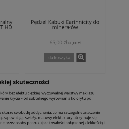
ralny
Pędzel Kabuki Earthnicity do
ET HD
minerałów
65,00 zł
80,00 zł
do koszyka
kiej skuteczności
skóry bez efektu ciężkiej, wyczuwalnej warstwy makijażu.
wanie krycia – od subtelnego wyrównania kolorytu po
je skórze swobodę oddychania, co ma szczególne znaczenie
ą, zapewniając świeży, matowy efekt, który utrzymuje się
ane przez osoby poszukujące trwałości połączonej z lekkością i