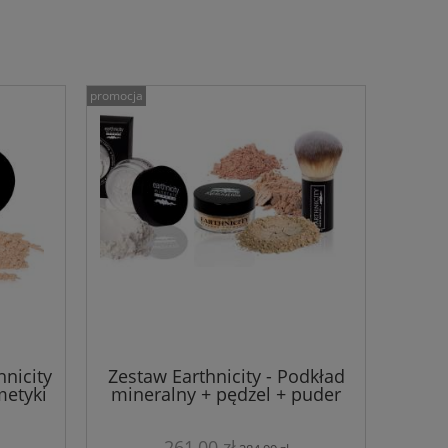
promocja
nicity
Zestaw Earthnicity - Podkład
metyki
mineralny + pędzel + puder
VELVET HD
261,00 zł