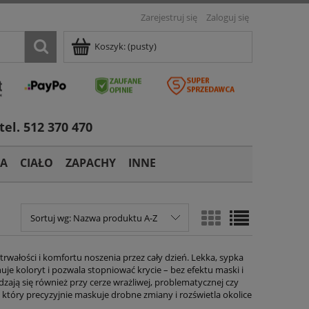
Zarejestruj się
Zaloguj się
Koszyk:
(pusty)
tel. 512 370 470
TA
CIAŁO
ZAPACHY
INNE
Sortuj wg:
Nazwa produktu A-Z
rwałości i komfortu noszenia przez cały dzień. Lekka, sypka
nuje koloryt i pozwala stopniować krycie – bez efektu maski i
zają się również przy cerze wrażliwej, problematycznej czy
, który precyzyjnie maskuje drobne zmiany i rozświetla okolice