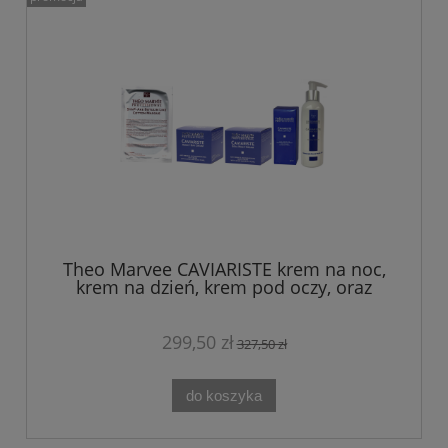
Theo Marvee CAVIARISTE krem na noc,
krem na dzień, krem pod oczy, oraz
tonik PERŁA i KAWIOR + maska GRATIS
299,50 zł
327,50 zł
do koszyka