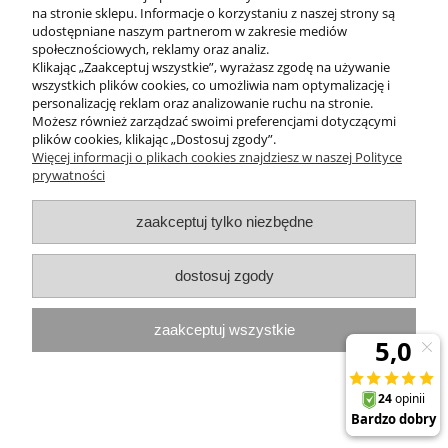
na stronie sklepu. Informacje o korzystaniu z naszej strony są
udostępniane naszym partnerom w zakresie mediów
społecznościowych, reklamy oraz analiz.
Klikając „Zaakceptuj wszystkie”, wyrażasz zgodę na używanie
wszystkich plików cookies, co umożliwia nam optymalizację i
personalizację reklam oraz analizowanie ruchu na stronie.
Możesz również zarządzać swoimi preferencjami dotyczącymi
plików cookies, klikając „Dostosuj zgody”.
Więcej informacji o plikach cookies znajdziesz w naszej Polityce
prywatności
zaakceptuj tylko niezbędne
L-BIONIC GEL Micelarny myjący żel
nawilżający Theo Marvee
LACTOBIONIQUE 200 ml Theo Marvee
dostosuj zgody
63,50 zł
zaakceptuj wszystkie
do koszyka