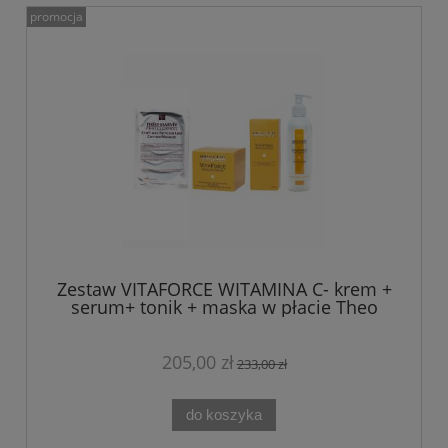
promocja
Zestaw VITAFORCE WITAMINA C- krem +
serum+ tonik + maska w płacie Theo
Marvee
205,00 zł
233,00 zł
do koszyka