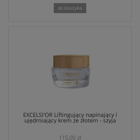
do koszyka
EXCELSI'OR Liftingujący napinający i
ujędrniający krem ze złotem - szyja
dekolt 50 ml Theo Marvee
115,00 zł