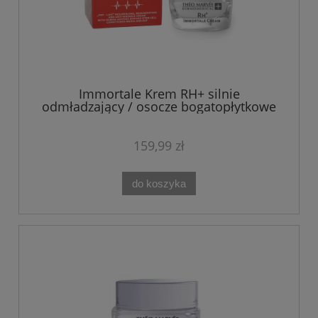
Immortale Krem RH+ silnie
odmładzający / osocze bogatopłytkowe
Theo Marvee 50 ml
159,99 zł
do koszyka