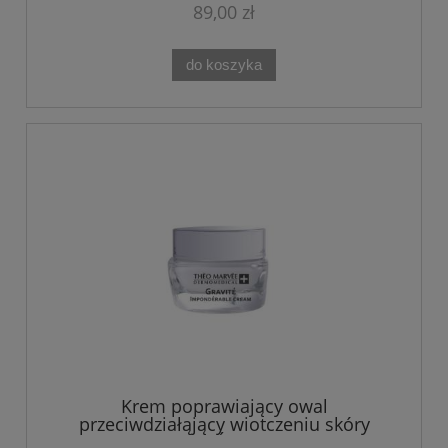
89,00 zł
do koszyka
Krem poprawiający owal
przeciwdziałąjący wiotczeniu skóry
liftingujący GRAVITÉ 50ML Theo Marvee