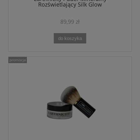
Rozświetlający Silk Glow
89,99 zł
do koszyka
promocja