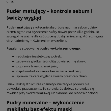
dnia.
Puder matujący
– kontrola sebum i
świeży wygląd
Puder matujący
skutecznie absorbuje nadmiar sebum, dzięki
czemu ogranicza błyszczenie skóry nawet przez kilka godzin. To
szczególnie ważne dla osób z cerą tłustą i mieszaną, które zmagają
się z nadmiernym świeceniem w strefie T.
Regularne stosowanie
pudru wykończeniowego
:
redukuje nieestetyczny połysk,
zapewnia gładką i jednolitą powierzchnię skóry,
poprawia trwałość makijażu,
daje komfort noszenia bez uczucia ciężkości,
sprawia, że cera wygląda świeżo przez cały dzień.
Dzięki lekkiej strukturze kosmetyk nie zatyka porów i nie
powoduje przesuszenia. To sprawia, że dobrze sprawdza się
również przy skórze wrażliwej lub skłonnej do niedoskonałości.
Pudry mineralne
– wykończenie
makijażu bez efektu maski