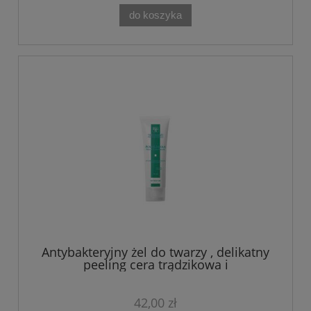
do koszyka
Antybakteryjny żel do twarzy , delikatny
peeling cera trądzikowa i
problematyczna Acne-Logique Theo
Marvee 75 ML
42,00 zł