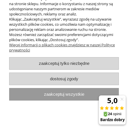
na stronie sklepu. Informacje o korzystaniu z naszej strony są
04-07-2024 , Anastazja
udostępniane naszym partnerom w zakresie mediów
społecznościowych, reklamy oraz analiz.
To ta pora roku, kiedy pełna warstwa podkładu może wydawać się
Klikając „Zaakceptuj wszystkie”, wyrażasz zgodę na używanie
duszącą maską na twarzy. Wprowadź do swojej pielęgnacji krem
wszystkich plików cookies, co umożliwia nam optymalizację i
koloryzujący do twarzy, który nadal może zapewnić pewne
personalizację reklam oraz analizowanie ruchu na stronie.
wygładzające krycie, ale ma lżejszą konsystencję, która nie będzie
Możesz również zarządzać swoimi preferencjami dotyczącymi
się lepić ani obciążać skóry!
plików cookies, klikając „Dostosuj zgody”.
czytaj całość »
Więcej informacji o plikach cookies znajdziesz w naszej Polityce
prywatności
Kosmetyki naturalne i
zaakceptuj tylko niezbędne
ekologiczne
dostosuj zgody
Dom i Uroda to niezwykłe miejsce, które skupia osoby ceniące
sobie magię kosmetyków naturalnych, ekologicznych
zaakceptuj wszystkie
suplementów oraz zdrowej żywności. Naszym marzeniem jest
popularyzowanie tego, co otrzymujemy od matki natury oraz
uświadomienie większemu gronu klientów, jakie zalety mogą
płynąć z korzystania z naszych w pełni bezpiecznych produktów.
Dzięki swojemu wieloletniemu doświadczeniu w branży doskonale
wiemy, jak ważne jest dbanie o naturalne piękno skóry i włosów, a