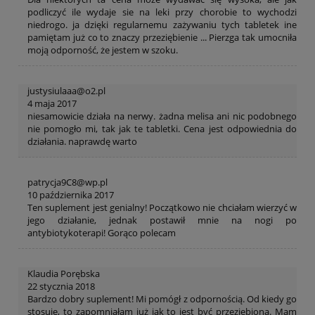
podliczyć ile wydaje sie na leki przy chorobie to wychodzi
niedrogo. ja dzięki regularnemu zażywaniu tych tabletek ine
pamiętam już co to znaczy przeziębienie ... Pierzga tak umocniła
moją odporność, że jestem w szoku.
justysiulaaa@o2.pl
4 maja 2017
niesamowicie działa na nerwy. żadna melisa ani nic podobnego
nie pomogło mi, tak jak te tabletki. Cena jest odpowiednia do
działania. naprawdę warto
patrycja9C8@wp.pl
10 października 2017
Ten suplement jest genialny! Początkowo nie chciałam wierzyć w
jego działanie, jednak postawił mnie na nogi po
antybiotykoterapi! Gorąco polecam
Klaudia Porębska
22 stycznia 2018
Bardzo dobry suplement! Mi pomógł z odpornością. Od kiedy go
stosuję, to zapomniałam już jak to jest być przeziębioną. Mam