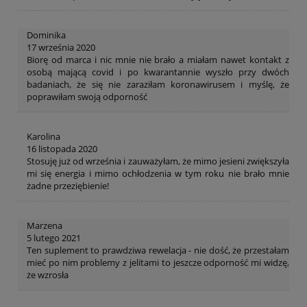
Dominika
17 września 2020
Biorę od marca i nic mnie nie brało a miałam nawet kontakt z
osobą mającą covid i po kwarantannie wyszło przy dwóch
badaniach, że się nie zaraziłam koronawirusem i myślę, że
poprawiłam swoją odporność
Karolina
16 listopada 2020
Stosuję już od września i zauważyłam, że mimo jesieni zwiększyła
mi się energia i mimo ochłodzenia w tym roku nie brało mnie
żadne przeziębienie!
Marzena
5 lutego 2021
Ten suplement to prawdziwa rewelacja - nie dość, że przestałam
mieć po nim problemy z jelitami to jeszcze odporność mi widzę,
że wzrosła