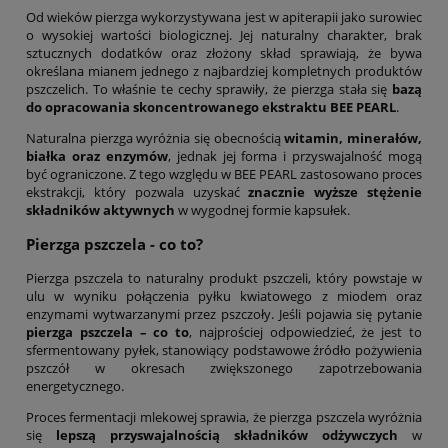
Od wieków pierzga wykorzystywana jest w apiterapii jako surowiec
o wysokiej wartości biologicznej. Jej naturalny charakter, brak
sztucznych dodatków oraz złożony skład sprawiają, że bywa
określana mianem jednego z najbardziej kompletnych produktów
pszczelich. To właśnie te cechy sprawiły, że pierzga stała się
bazą
do opracowania skoncentrowanego ekstraktu BEE PEARL
.
Naturalna pierzga wyróżnia się obecnością
witamin, minerałów,
białka oraz enzymów
, jednak jej forma i przyswajalność mogą
być ograniczone. Z tego względu w BEE PEARL zastosowano proces
ekstrakcji, który pozwala uzyskać
znacznie wyższe stężenie
składników aktywnych
w wygodnej formie kapsułek.
Pierzga pszczela
- co to?
Pierzga pszczela to naturalny produkt pszczeli, który powstaje w
ulu w wyniku połączenia pyłku kwiatowego z miodem oraz
enzymami wytwarzanymi przez pszczoły. Jeśli pojawia się pytanie
pierzga pszczela – co to
, najprościej odpowiedzieć, że jest to
sfermentowany pyłek, stanowiący podstawowe źródło pożywienia
pszczół w okresach zwiększonego zapotrzebowania
energetycznego.
Proces fermentacji mlekowej sprawia, że pierzga pszczela wyróżnia
się
lepszą przyswajalnością składników odżywczych
w