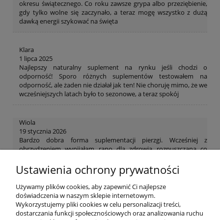
okresu świątecznego. Co roku zawsze grypa albo przeziębienie,
gdy tylko wolne się zaczynało, a teraz mogę wszystko z dużą
dawką energii szykować na święta
Klara
1 lipca 2025
Najlepszy naturalny suplement na rynku jeśli chodzi o
odporność! Sporo różnych suplementów testowałem na
odporność, ale żaden nie działał jak ten! Nie choruję mimo, że we
wcześniejszych latach było to sezonowe, a teraz spokój
Wiola
19 stycznia 2026
Bardzo dobra forma suplementacji pierzgi. Wcześniej z
obrzydzeniem wypijałam rano dla zdrowia rozpuszczaną co
wieczór pierzgę i okropnie mi nie podchodził ten smak, a
kapsułka nie dość że mocniejsza to nie czuć smaku
Ustawienia ochrony prywatności
Używamy plików cookies, aby zapewnić Ci najlepsze
Teresa
doświadczenia w naszym sklepie internetowym.
2 kwietnia 2026
Wykorzystujemy pliki cookies w celu personalizacji treści,
Stosuję jako wsparcie odporności i czuję się zdecydowanie lepiej.
dostarczania funkcji społecznościowych oraz analizowania ruchu