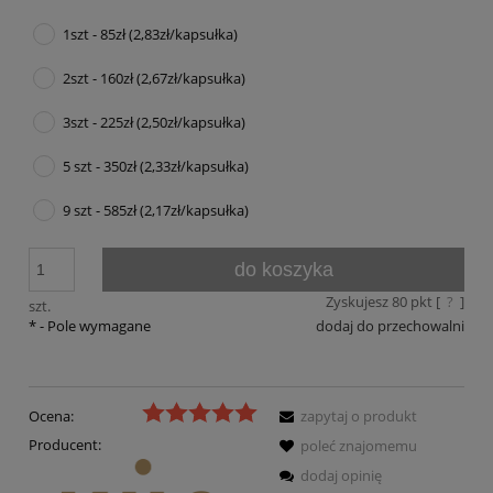
1szt - 85zł (2,83zł/kapsułka)
2szt - 160zł (2,67zł/kapsułka)
3szt - 225zł (2,50zł/kapsułka)
5 szt - 350zł (2,33zł/kapsułka)
9 szt - 585zł (2,17zł/kapsułka)
do koszyka
Zyskujesz
80
pkt [
?
]
szt.
*
- Pole wymagane
dodaj do przechowalni
Ocena:
zapytaj o produkt
Producent:
poleć znajomemu
dodaj opinię