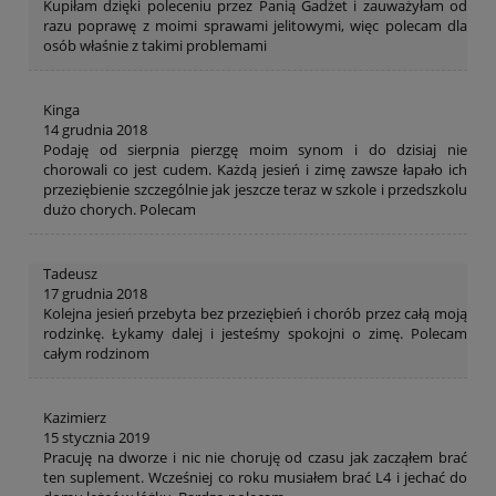
Kupiłam dzięki poleceniu przez Panią Gadżet i zauważyłam od
razu poprawę z moimi sprawami jelitowymi, więc polecam dla
osób właśnie z takimi problemami
Kinga
14 grudnia 2018
Podaję od sierpnia pierzgę moim synom i do dzisiaj nie
chorowali co jest cudem. Każdą jesień i zimę zawsze łapało ich
przeziębienie szczególnie jak jeszcze teraz w szkole i przedszkolu
dużo chorych. Polecam
Tadeusz
17 grudnia 2018
Kolejna jesień przebyta bez przeziębień i chorób przez całą moją
rodzinkę. Łykamy dalej i jesteśmy spokojni o zimę. Polecam
całym rodzinom
Kazimierz
15 stycznia 2019
Pracuję na dworze i nic nie choruję od czasu jak zacząłem brać
ten suplement. Wcześniej co roku musiałem brać L4 i jechać do