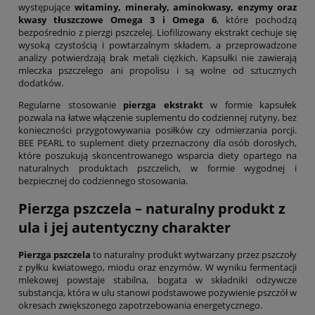
występujące
witaminy, minerały, aminokwasy, enzymy oraz
kwasy tłuszczowe Omega 3 i Omega 6
, które pochodzą
bezpośrednio z pierzgi pszczelej. Liofilizowany ekstrakt cechuje się
wysoką czystością i powtarzalnym składem, a przeprowadzone
analizy potwierdzają brak metali ciężkich. Kapsułki nie zawierają
mleczka pszczelego ani propolisu i są wolne od sztucznych
dodatków.
Regularne stosowanie
pierzga ekstrakt
w formie kapsułek
pozwala na łatwe włączenie suplementu do codziennej rutyny, bez
konieczności przygotowywania posiłków czy odmierzania porcji.
BEE PEARL to suplement diety przeznaczony dla osób dorosłych,
które poszukują skoncentrowanego wsparcia diety opartego na
naturalnych produktach pszczelich, w formie wygodnej i
bezpiecznej do codziennego stosowania.
Pierzga pszczela
– naturalny produkt z
ula i jej autentyczny charakter
Pierzga pszczela
to naturalny produkt wytwarzany przez pszczoły
z pyłku kwiatowego, miodu oraz enzymów. W wyniku fermentacji
mlekowej powstaje stabilna, bogata w składniki odżywcze
substancja, która w ulu stanowi podstawowe pożywienie pszczół w
okresach zwiększonego zapotrzebowania energetycznego.