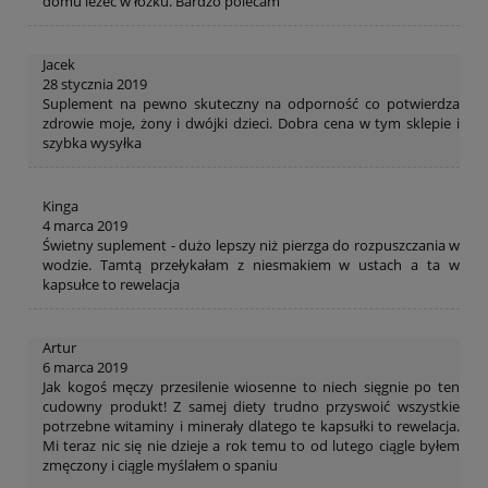
domu leżeć w łóżku. Bardzo polecam
Jacek
28 stycznia 2019
Suplement na pewno skuteczny na odporność co potwierdza
zdrowie moje, żony i dwójki dzieci. Dobra cena w tym sklepie i
szybka wysyłka
Kinga
4 marca 2019
Świetny suplement - dużo lepszy niż pierzga do rozpuszczania w
wodzie. Tamtą przełykałam z niesmakiem w ustach a ta w
kapsułce to rewelacja
Artur
6 marca 2019
Jak kogoś męczy przesilenie wiosenne to niech sięgnie po ten
cudowny produkt! Z samej diety trudno przyswoić wszystkie
potrzebne witaminy i minerały dlatego te kapsułki to rewelacja.
Mi teraz nic się nie dzieje a rok temu to od lutego ciągle byłem
zmęczony i ciągle myślałem o spaniu