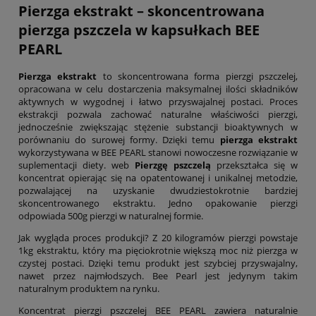
Pierzga ekstrakt
– skoncentrowana
pierzga pszczela
w kapsułkach BEE
PEARL
Pierzga ekstrakt
to skoncentrowana forma pierzgi pszczelej,
opracowana w celu dostarczenia maksymalnej ilości składników
aktywnych w wygodnej i łatwo przyswajalnej postaci. Proces
ekstrakcji pozwala zachować naturalne właściwości pierzgi,
jednocześnie zwiększając stężenie substancji bioaktywnych w
porównaniu do surowej formy. Dzięki temu
pierzga ekstrakt
wykorzystywana w BEE PEARL stanowi nowoczesne rozwiązanie w
suplementacji diety. web
Pierzgę pszczelą
przekształca się w
koncentrat opierając się na opatentowanej i unikalnej metodzie,
pozwalającej na uzyskanie dwudziestokrotnie bardziej
skoncentrowanego ekstraktu. Jedno opakowanie pierzgi
odpowiada 500g pierzgi w naturalnej formie.
Jak wygląda proces produkcji? Z 20 kilogramów pierzgi powstaje
1kg ekstraktu, który ma pięciokrotnie większą moc niż pierzga w
czystej postaci. Dzięki temu produkt jest szybciej przyswajalny,
nawet przez najmłodszych. Bee Pearl jest jedynym takim
naturalnym produktem na rynku.
Koncentrat pierzgi pszczelej BEE PEARL zawiera naturalnie