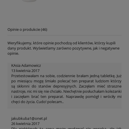
Opinie o produkcie (46)
Weryfikujemy, które opinie pochodzą od klientów, którzy kupili
dany produkt. Wyświetlamy zarówno pozytywne, jak i negatywne
opinie.
KAsia Adamowicz
13 kwietnia 2017
Przetestowałam na sobie, codziennie brałam jedną tabletkę. Już
po miesiącu mogę śmiało polecać ten preparat ludziom którzy
są skłonni do stanów depresyjnych. Zaczęłam mieć straszne
nastroje, nic mi się nie chciało. Niechętnie posłuchałam koleżanki
i zaczęłam brać ten preparat. Naprawdę pomógł i wróciły mi
chęci do życia. Cudo! polecam..
jakubkuba1@onet.pl
26 kwietnia 2017
Dla niektórych ta cena może wydawać się wysoka, ale jak