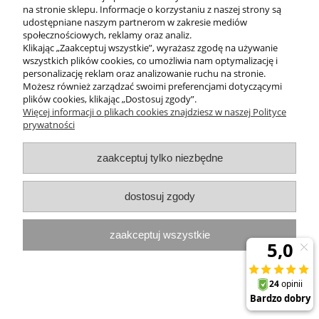
ZAKUPY
na stronie sklepu. Informacje o korzystaniu z naszej strony są
udostępniane naszym partnerom w zakresie mediów
społecznościowych, reklamy oraz analiz.
MOJE KONTO
Klikając „Zaakceptuj wszystkie”, wyrażasz zgodę na używanie
wszystkich plików cookies, co umożliwia nam optymalizację i
PROGRAMY PROMOCYJNE
personalizację reklam oraz analizowanie ruchu na stronie.
Możesz również zarządzać swoimi preferencjami dotyczącymi
plików cookies, klikając „Dostosuj zgody”.
InterPromo MARTA POPIELA-MOLEK NIP: 7341300379
Więcej informacji o plikach cookies znajdziesz w naszej Polityce
prywatności
pokaż pełną wersję strony
zaakceptuj tylko niezbędne
Sklep internetowy Shoper.pl
dostosuj zgody
zaakceptuj wszystkie