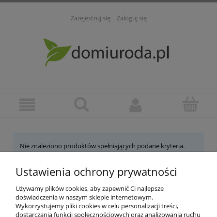
Zarejestruj się
Zaloguj się
Nie znaleziono produktów spełniających podane kryteria.
Ustawienia ochrony prywatności
POMOC
Używamy plików cookies, aby zapewnić Ci najlepsze
INFORMACJE
doświadczenia w naszym sklepie internetowym.
Wykorzystujemy pliki cookies w celu personalizacji treści,
dostarczania funkcji społecznościowych oraz analizowania ruchu