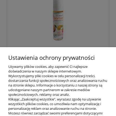
Olejowe serum do ust z opuncją figową
Ustawienia ochrony prywatności
roll-on 10 ml
Używamy plików cookies, aby zapewnić Ci najlepsze
doświadczenia w naszym sklepie internetowym.
34,00 zł
Wykorzystujemy pliki cookies w celu personalizacji treści,
dostarczania funkcji społecznościowych oraz analizowania ruchu
na stronie sklepu. Informacje o korzystaniu z naszej strony są
do koszyka
udostępniane naszym partnerom w zakresie mediów
społecznościowych, reklamy oraz analiz.
Klikając „Zaakceptuj wszystkie”, wyrażasz zgodę na używanie
wszystkich plików cookies, co umożliwia nam optymalizację i
POMOC
personalizację reklam oraz analizowanie ruchu na stronie.
Możesz również zarządzać swoimi preferencjami dotyczącymi