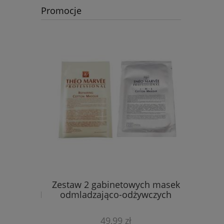
Promocje
Podkład
Zestaw 2 gabinetowych masek
WYPRZEDA
EL KABUKI
odmladzająco-odżywczych
wirginijs
49,99 zł