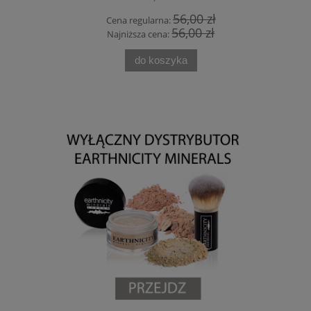
9 zł
56,00 zł
Cena regularna:
Cen
9 zł
56,00 zł
Najniższa cena:
Naj
do koszyka