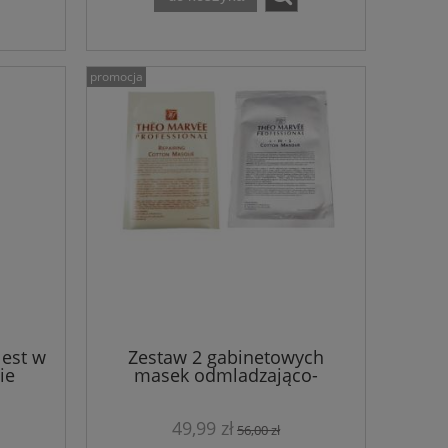
promocja
est w
Zestaw 2 gabinetowych
ie
masek odmladzająco-
ułek
odżywczych
49,99 zł
56,00 zł