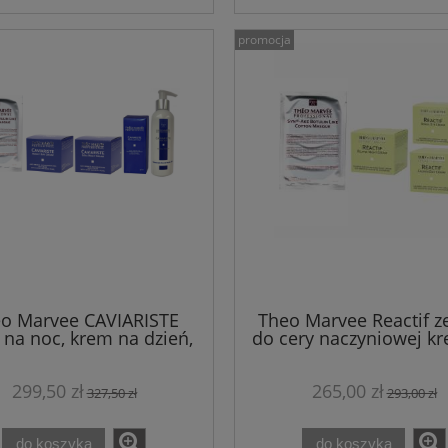
promocja
o Marvee CAVIARISTE
Theo Marvee Reactif z
na noc, krem na dzień,
do cery naczyniowej k
m pod oczy, oraz tonik
dzień, krem pod oczy i 
ŁA i KAWIOR + maska
+ maska GRATIS!
299,50 zł
265,00 zł
GRATIS
327,50 zł
293,00 zł
do koszyka
do koszyka