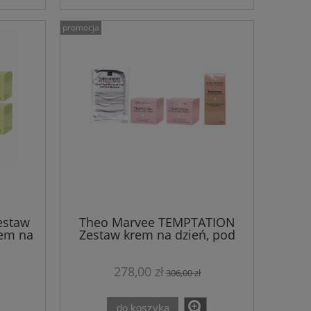
promocja
estaw
Theo Marvee TEMPTATION
rem na
Zestaw krem na dzień, pod
na noc
oczy i na noc + maska w
płacie GRATIS
278,00 zł
306,00 zł
do koszyka