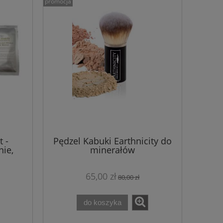
promocja
83,00 zł
Cena regularna:
Cena regularn
83,00 zł
Najniższa cena:
Najniższa cen
do koszyka
do ko
t -
Pędzel Kabuki Earthnicity do
ie,
minerałów
cja -
65,00 zł
80,00 zł
do koszyka