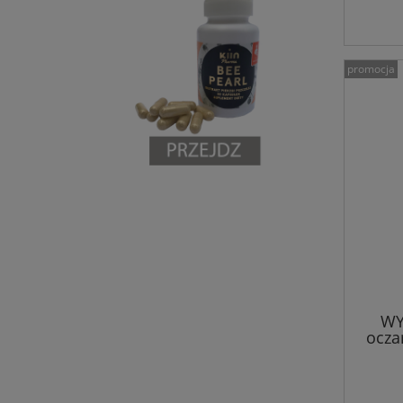
promocja
WY
oczar