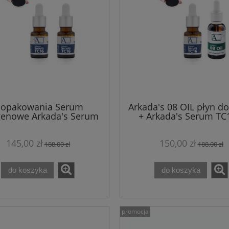
 opakowania Serum
Arkada's 08 OIL płyn do
genowe Arkada's Serum
+ Arkada's Serum TC
11ml + GRATIS tarka do
GRATIS tarka do st
stóp
145,00 zł
150,00 zł
188,00 zł
188,00 zł
do koszyka
do koszyka
promocja