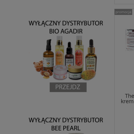
promocja
The
krem 
kre
PER