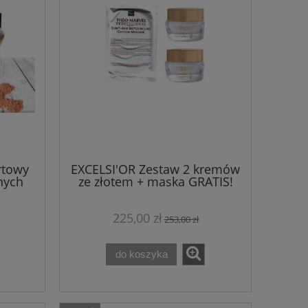
rtowy
EXCELSI'OR Zestaw 2 kremów
nych
ze złotem + maska GRATIS!
Theo Marvee
225,00 zł
253,00 zł
a
WYPRZEDAŻ! MycoCholest w
Earthnicity Mine
do koszyka
optymalnym składzie
KABUKI!
ie
MycoMedica 120 kapsułek
41,50 zł
162,