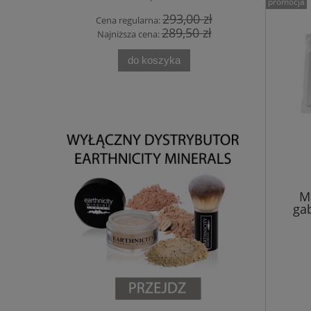
promocja
 zł
293,00 zł
Cena regularna:
Cen
 zł
289,50 zł
Najniższa cena:
Naj
do koszyka
Ma
ga
nawi