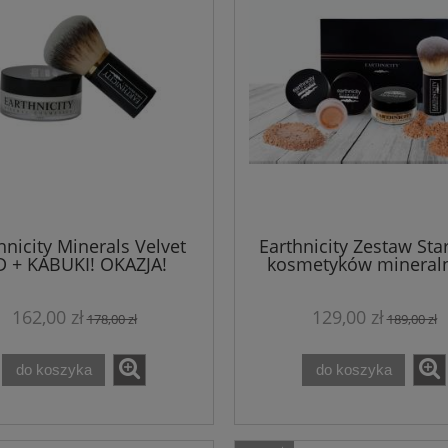
hnicity Minerals Velvet
Earthnicity Zestaw Sta
 + KABUKI! OKAZJA!
kosmetyków mineral
162,00 zł
129,00 zł
178,00 zł
189,00 zł
Kabuki Earthnicity do
Zestaw PROGELIFT krem n
do koszyka
do koszyka
minerałów
dzień, noc i koncentrat
regenerujący + maska w płac
Theo Marvee
65,00 zł
299,99 zł