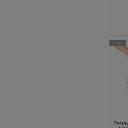
promocja
Zesta