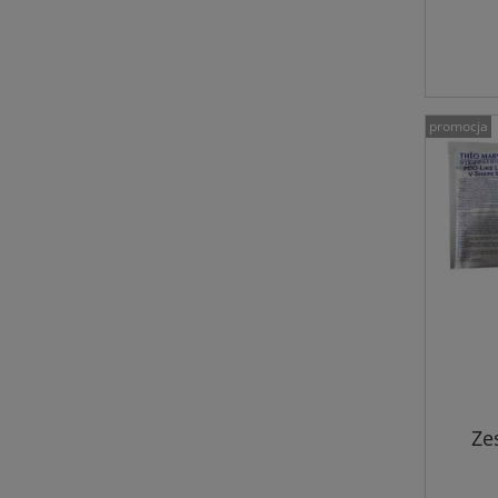
promocja
Ze
lifti