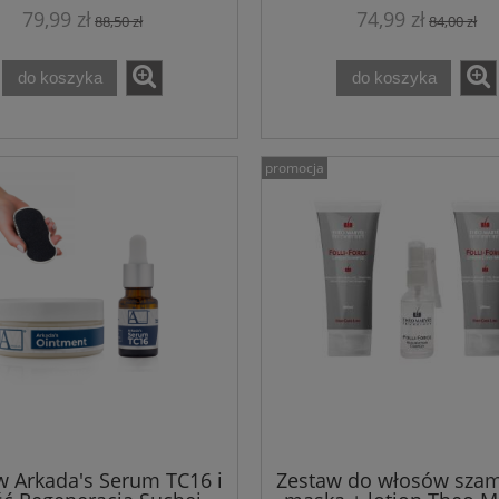
79,99 zł
74,99 zł
88,50 zł
84,00 zł
do koszyka
do koszyka
promocja
w Arkada's Serum TC16 i
Zestaw do włosów sza