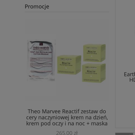
Promocje
Eart
HD
zt -
Theo Marvee Reactif zestaw do
Pędzel 
enie,
cery naczyniowej krem na dzień,
ja - Theo
krem pod oczy i na noc + maska
GRATIS!
265,00 zł