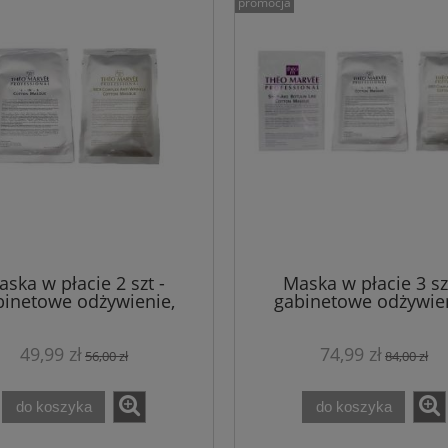
promocja
80,00 zł
327,97 zł
a regularna:
Cena regularna:
80,00 zł
327,97 zł
niższa cena:
Najniższa cena:
do koszyka
do koszyka
ska w płacie 2 szt -
Maska w płacie 3 sz
binetowe odżywienie,
gabinetowe odżywien
lżenie i regeneracja -
nawilżenie i regenera
Theo Marvee
Theo Marvee
49,99 zł
74,99 zł
56,00 zł
84,00 zł
do koszyka
do koszyka