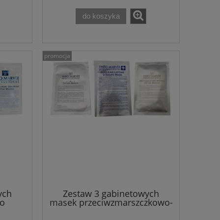
do koszyka
promocja
ych
Zestaw 3 gabinetowych
co
masek przeciwzmarszczkowo-
ych
liftingujących