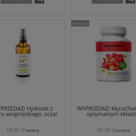
promocja
PRZEDAŻ! Hydrolat z
WYPRZEDAŻ! MycoChol
u wirginijskiego, oczar
optymalnym składz
wirginijski 100 ml
MycoMedica 120 kaps
18,00 zł
41,50 zł
36,00 zł
83,00 zł