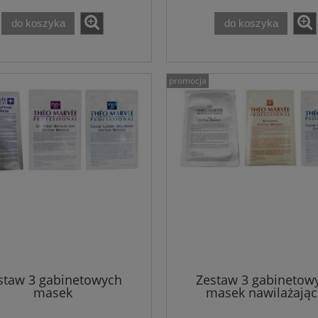
do koszyka
do koszyka
promocja
staw 3 gabinetowych
Zestaw 3 gabinetow
masek
masek nawilażają
ngująco/odmładzających
przeciwzmarszczkow