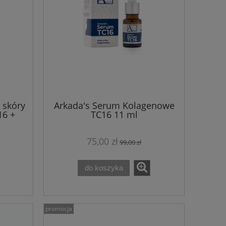
 skóry
Arkada's Serum Kolagenowe
16 +
TC16 11 ml
óp
75,00 zł
99,00 zł
do koszyka
promocja