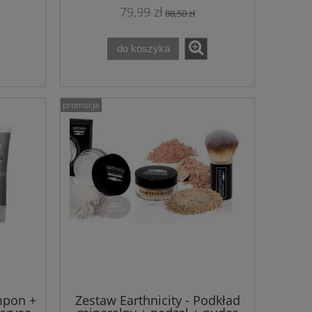
79,99 zł
88,50 zł
do koszyka
promocja
mpon +
Zestaw Earthnicity - Podkład