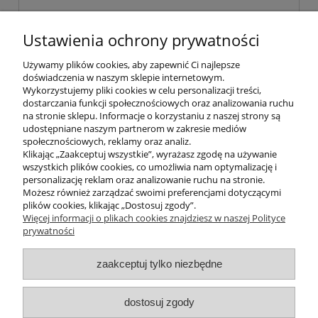
Szampon naturalny z aloesem Shamasa
Ustawienia ochrony prywatności
300 ml
Używamy plików cookies, aby zapewnić Ci najlepsze
doświadczenia w naszym sklepie internetowym.
36,00 zł
Wykorzystujemy pliki cookies w celu personalizacji treści,
dostarczania funkcji społecznościowych oraz analizowania ruchu
na stronie sklepu. Informacje o korzystaniu z naszej strony są
do koszyka
udostępniane naszym partnerom w zakresie mediów
społecznościowych, reklamy oraz analiz.
Klikając „Zaakceptuj wszystkie”, wyrażasz zgodę na używanie
wszystkich plików cookies, co umożliwia nam optymalizację i
POMOC
personalizację reklam oraz analizowanie ruchu na stronie.
Możesz również zarządzać swoimi preferencjami dotyczącymi
plików cookies, klikając „Dostosuj zgody”.
INFORMACJE
Więcej informacji o plikach cookies znajdziesz w naszej Polityce
prywatności
ZAKUPY
zaakceptuj tylko niezbędne
MOJE KONTO
dostosuj zgody
PROGRAMY PROMOCYJNE