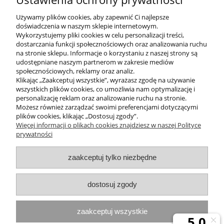
do ciała o właściwościach nawilżających
200 ml SLIM'N'GO BODY BALM
Używamy plików cookies, aby zapewnić Ci najlepsze
doświadczenia w naszym sklepie internetowym.
66,50 zł
Wykorzystujemy pliki cookies w celu personalizacji treści,
dostarczania funkcji społecznościowych oraz analizowania ruchu
na stronie sklepu. Informacje o korzystaniu z naszej strony są
do koszyka
udostępniane naszym partnerom w zakresie mediów
społecznościowych, reklamy oraz analiz.
Klikając „Zaakceptuj wszystkie”, wyrażasz zgodę na używanie
wszystkich plików cookies, co umożliwia nam optymalizację i
POMOC
personalizację reklam oraz analizowanie ruchu na stronie.
Możesz również zarządzać swoimi preferencjami dotyczącymi
plików cookies, klikając „Dostosuj zgody”.
INFORMACJE
Więcej informacji o plikach cookies znajdziesz w naszej Polityce
prywatności
ZAKUPY
zaakceptuj tylko niezbędne
MOJE KONTO
dostosuj zgody
PROGRAMY PROMOCYJNE
zaakceptuj wszystkie
InterPromo MARTA POPIELA-MOLEK NIP: 7341300379