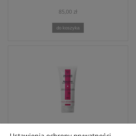
85,00 zł
do koszyka
Wyszczuplający, antycellulitowy balsam
Ustawienia ochrony prywatności