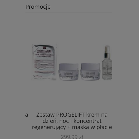
Promocje
I krem na
Zestaw PROGELIFT krem na
Theo Ma
masażer
dzień, noc i koncentrat
na noc, k
regenerujący + maska w płacie
oczy, ora
Theo Marvee
+
299,99 zł