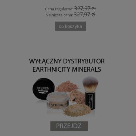
7 zł
327,97 zł
Cena regularna:
Cena
7 zł
327,97 zł
Najniższa cena:
Najn
do koszyka