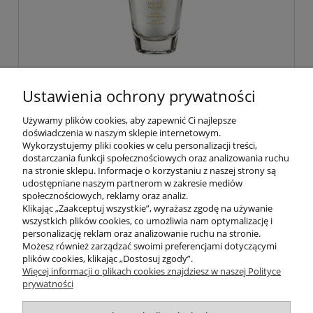
Phyris Enzym Peeling - peeling
Ustawienia ochrony prywatności
enzymatyczny cera wrażliwa i
naczynkowa 30g
Używamy plików cookies, aby zapewnić Ci najlepsze
doświadczenia w naszym sklepie internetowym.
145,00 zł
Wykorzystujemy pliki cookies w celu personalizacji treści,
dostarczania funkcji społecznościowych oraz analizowania ruchu
na stronie sklepu. Informacje o korzystaniu z naszej strony są
do koszyka
udostępniane naszym partnerom w zakresie mediów
społecznościowych, reklamy oraz analiz.
Klikając „Zaakceptuj wszystkie”, wyrażasz zgodę na używanie
wszystkich plików cookies, co umożliwia nam optymalizację i
POMOC
personalizację reklam oraz analizowanie ruchu na stronie.
Możesz również zarządzać swoimi preferencjami dotyczącymi
plików cookies, klikając „Dostosuj zgody”.
INFORMACJE
Więcej informacji o plikach cookies znajdziesz w naszej Polityce
prywatności
ZAKUPY