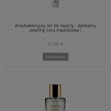
Antybakteryjny żel do twarzy , delikatny
peeling cera trądzikowa i
problematyczna Acne-Logique Theo
Marvee 75 ML
42,00 zł
do koszyka