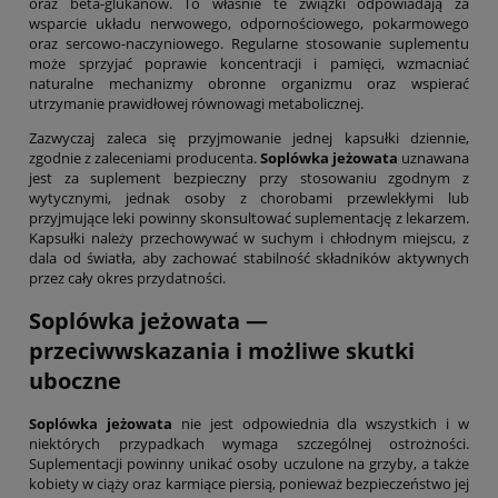
oraz beta-glukanów. To właśnie te związki odpowiadają za
wsparcie układu nerwowego, odpornościowego, pokarmowego
oraz sercowo-naczyniowego. Regularne stosowanie suplementu
może sprzyjać poprawie koncentracji i pamięci, wzmacniać
naturalne mechanizmy obronne organizmu oraz wspierać
utrzymanie prawidłowej równowagi metabolicznej.
Zazwyczaj zaleca się przyjmowanie jednej kapsułki dziennie,
zgodnie z zaleceniami producenta.
Soplówka jeżowata
uznawana
jest za suplement bezpieczny przy stosowaniu zgodnym z
wytycznymi, jednak osoby z chorobami przewlekłymi lub
przyjmujące leki powinny skonsultować suplementację z lekarzem.
Kapsułki należy przechowywać w suchym i chłodnym miejscu, z
dala od światła, aby zachować stabilność składników aktywnych
przez cały okres przydatności.
Soplówka jeżowata
—
przeciwwskazania i możliwe skutki
uboczne
Soplówka jeżowata
nie jest odpowiednia dla wszystkich i w
niektórych przypadkach wymaga szczególnej ostrożności.
Suplementacji powinny unikać osoby uczulone na grzyby, a także
kobiety w ciąży oraz karmiące piersią, ponieważ bezpieczeństwo jej