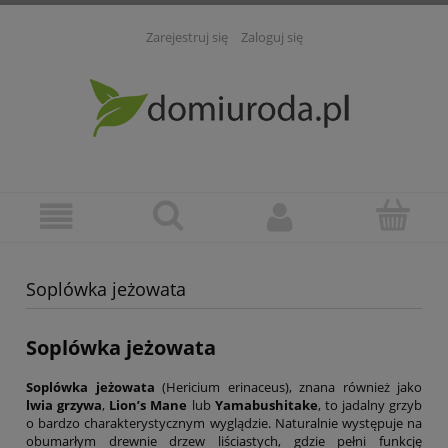
Zarejestruj się
Zaloguj się
Soplówka jeżowata
Soplówka jeżowata
Soplówka jeżowata
(Hericium erinaceus), znana również jako
lwia grzywa
,
Lion’s Mane
lub
Yamabushitake
, to jadalny grzyb
o bardzo charakterystycznym wyglądzie. Naturalnie występuje na
obumarłym drewnie drzew liściastych, gdzie pełni funkcję