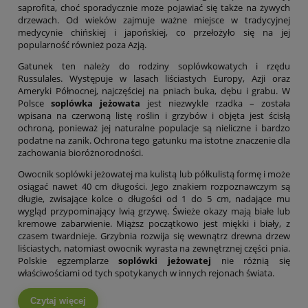
saprofita, choć sporadycznie może pojawiać się także na żywych
drzewach. Od wieków zajmuje ważne miejsce w tradycyjnej
medycynie chińskiej i japońskiej, co przełożyło się na jej
popularność również poza Azją.
Gatunek ten należy do rodziny soplówkowatych i rzędu
Russulales. Występuje w lasach liściastych Europy, Azji oraz
Ameryki Północnej, najczęściej na pniach buka, dębu i grabu. W
Polsce
soplówka jeżowata
jest niezwykle rzadka – została
wpisana na czerwoną listę roślin i grzybów i objęta jest ścisłą
ochroną, ponieważ jej naturalne populacje są nieliczne i bardzo
podatne na zanik. Ochrona tego gatunku ma istotne znaczenie dla
zachowania bioróżnorodności.
Owocnik soplówki jeżowatej ma kulistą lub półkulistą formę i może
osiągać nawet 40 cm długości. Jego znakiem rozpoznawczym są
długie, zwisające kolce o długości od 1 do 5 cm, nadające mu
wygląd przypominający lwią grzywę. Świeże okazy mają białe lub
kremowe zabarwienie. Miąższ początkowo jest miękki i biały, z
czasem twardnieje. Grzybnia rozwija się wewnątrz drewna drzew
liściastych, natomiast owocnik wyrasta na zewnętrznej części pnia.
Polskie egzemplarze
soplówki jeżowatej
nie różnią się
właściwościami od tych spotykanych w innych rejonach świata.
Czytaj więcej