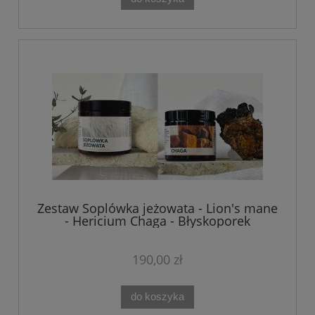
Zestaw Soplówka jeżowata - Lion's mane
- Hericium Chaga - Błyskoporek
podkorowy MYQO 2 x 90 kaps.
190,00 zł
do koszyka