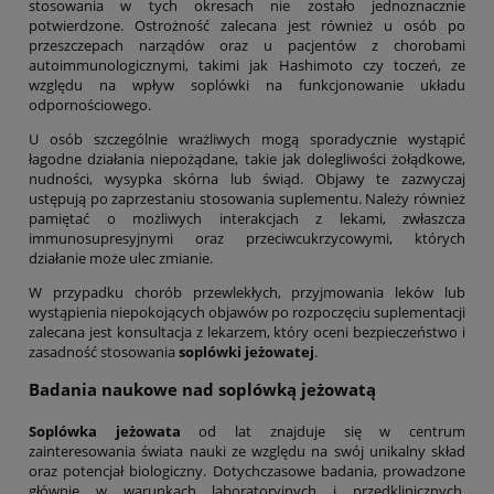
stosowania w tych okresach nie zostało jednoznacznie
potwierdzone. Ostrożność zalecana jest również u osób po
przeszczepach narządów oraz u pacjentów z chorobami
autoimmunologicznymi, takimi jak Hashimoto czy toczeń, ze
względu na wpływ soplówki na funkcjonowanie układu
odpornościowego.
U osób szczególnie wrażliwych mogą sporadycznie wystąpić
łagodne działania niepożądane, takie jak dolegliwości żołądkowe,
nudności, wysypka skórna lub świąd. Objawy te zazwyczaj
ustępują po zaprzestaniu stosowania suplementu. Należy również
pamiętać o możliwych interakcjach z lekami, zwłaszcza
immunosupresyjnymi oraz przeciwcukrzycowymi, których
działanie może ulec zmianie.
W przypadku chorób przewlekłych, przyjmowania leków lub
wystąpienia niepokojących objawów po rozpoczęciu suplementacji
zalecana jest konsultacja z lekarzem, który oceni bezpieczeństwo i
zasadność stosowania
soplówki jeżowatej
.
Badania naukowe nad
soplówką jeżowatą
Soplówka jeżowata
od lat znajduje się w centrum
zainteresowania świata nauki ze względu na swój unikalny skład
oraz potencjał biologiczny. Dotychczasowe badania, prowadzone
głównie w warunkach laboratoryjnych i przedklinicznych,