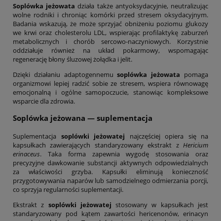
Soplówka jeżowata
działa także antyoksydacyjnie, neutralizując
wolne rodniki i chroniąc komórki przed stresem oksydacyjnym.
Badania wskazują, że może sprzyjać obniżeniu poziomu glukozy
we krwi oraz cholesterolu LDL, wspierając profilaktykę zaburzeń
metabolicznych i chorób sercowo-naczyniowych. Korzystnie
oddziałuje również na układ pokarmowy, wspomagając
regenerację błony śluzowej żołądka i jelit.
Dzięki działaniu adaptogennemu
soplówka jeżowata
pomaga
organizmowi lepiej radzić sobie ze stresem, wspiera równowagę
emocjonalną i ogólne samopoczucie, stanowiąc kompleksowe
wsparcie dla zdrowia.
Soplówka jeżowana
— suplementacja
Suplementacja
soplówki jeżowatej
najczęściej opiera się na
kapsułkach zawierających standaryzowany ekstrakt z
Hericium
erinaceus
. Taka forma zapewnia wygodę stosowania oraz
precyzyjne dawkowanie substancji aktywnych odpowiedzialnych
za właściwości grzyba. Kapsułki eliminują konieczność
przygotowywania naparów lub samodzielnego odmierzania porcji,
co sprzyja regularności suplementacji.
Ekstrakt z
soplówki jeżowatej
stosowany w kapsułkach jest
standaryzowany pod kątem zawartości hericenonów, erinacyn