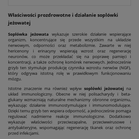
Właściwości prozdrowotne i działanie
soplówki
jeżowatej
Soplówka jeżowata
wykazuje szerokie działanie wspierające
organizm, koncentrujące się przede wszystkim na układzie
nerwowym, odporności oraz metabolizmie. Zawarte w niej
hericenony i erinacyny wspierają wzrost oraz regenerację
neuronów, co może przekładać się na poprawę pamięci i
koncentracji, a także ochronę komórek nerwowych. Jednocześnie
grzyb ten stymuluje produkcję czynnika wzrostu nerwów (NGF),
który odgrywa istotną rolę w prawidłowym funkcjonowaniu
mózgu.
Istotne znaczenie ma również wpływ
soplówki jeżowatej
na
układ immunologiczny. Obecne w niej polisacharydy i beta-
glukany wzmacniają naturalne mechanizmy obronne organizmu,
wykazując działanie immunostymulujące i immunomodulujące.
Dzięki temu grzyb ten wspiera odporność, a jednocześnie pomaga
regulować nadmierne reakcje immunologiczne. Dodatkowo
wykazuje właściwości przeciwzapalne, przeciwwirusowe i
antybakteryjne, wspomagając regenerację tkanek oraz ochronę
przed infekcjami.