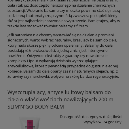
kosmetyki, które mają krótki skład i z pewnością nie będą drażnić
ciała i tak już dość często narażonego na działanie chemicznych
substancji. Wcieranie balsamu czy mleczko powinno stać się naszą
codzienną i automatyczną czynnością zwłaszcza po kąpieli, kiedy
skóra jest najbardziej narażona na wysuszenie. Pamiętajmy, aby w
trakcie lata stosować również balsamy z filtrem.
Jeśli natomiast nie chcemy wystawiać się na działanie promieni
słonecznych, warto wybrać naturalny, brązujący balsam do ciała,
który nada skórze piękny odcień opalenizny. Balsamy do ciała
posiadają różne właściwości, a jedną z nich jest intensywne
nawilżenie. Odżywcze ekstrakty z guarany czy nowatorskie
kompleksy Lipout wykazują działania wyszczuplające i
antycellulitowe, które z pewnością przypadną do gustu niejednej
kobiecie. Balsam do ciała oparty zaś na naturalnych olejach, np. z
żurawiny czy marchewki, wpływa na skórę bardzo regeneracyjnie.
Wyszczuplający, antycellulitowy balsam do
ciała o właściwościach nawilżających 200 ml
SLIM'N'GO BODY BALM
Dostępność:
dostępny w dużej ilości
Wysyłka w:
24 godziny