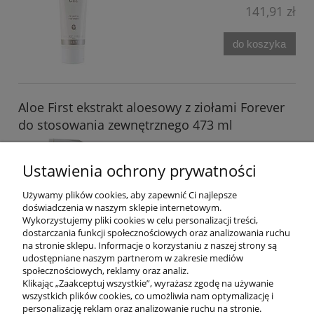
141,91 zł
do koszyka
Aloe First ekstrakt aloesowy z ziołami Forever
do stosowania zewnętrznego 473 ml
Dostępność:
dostępny w dużej ilości
Wysyłka w:
24 godziny
Ustawienia ochrony prywatności
121,86 zł
Używamy plików cookies, aby zapewnić Ci najlepsze
doświadczenia w naszym sklepie internetowym.
Wykorzystujemy pliki cookies w celu personalizacji treści,
do koszyka
dostarczania funkcji społecznościowych oraz analizowania ruchu
na stronie sklepu. Informacje o korzystaniu z naszej strony są
udostępniane naszym partnerom w zakresie mediów
społecznościowych, reklamy oraz analiz.
Klikając „Zaakceptuj wszystkie”, wyrażasz zgodę na używanie
wszystkich plików cookies, co umożliwia nam optymalizację i
POMOC
personalizację reklam oraz analizowanie ruchu na stronie.