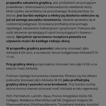
przypadku zakażenia grzybicą.
Jest produktem utrzymującym
prawidłowe i zbilansowane (zrównoważone) nawilżenie skóry.
Maść szybko się wchłania nie pozostawiając tłustej warstwy na
skórze.
Jest bardzo wydajna a efekty jej działania widoczne są
już od samego początku stosowania.
Idealnie sprawdza się w
codziennej pielęgnacji. Stosowana profilaktycznie pomaga
zapobiegać zakażeniom bakteryjnym i grzybiczym. Polecana dla
osób aktywnie uprawiających sport korzystających z basenu i
sauny.
Specjalnie opracowana receptura pozwala na
używanie maści do każdego rodzaju skóry.
W przypadku grzybicy paznokci
zalecamy stosować: płyn
AArkada 8 Oil rano, a na wieczór Serum kolagenowe AArkadaTC16
11 ml.
Przy grzybicy skóry
proponujemy stosować rano płyn 8 Oil, a na
wieczór maść AArkada.
Podczas częstego korzystania z basenów, fitnessu czy też siłowni
polecamy stosować płyn AArkada 08 Oil,
jako profilaktykę
grzybicy skóry i paznokci oraz brodawek.
Przy bardzo suchej
skórze można również stosować maść AArkada w celu regeneracji.
INCI: Pertolatum, Lanolin, Aqua, Prunus Amygdalus Dulcis Oil,
Collagen, Melaleuca Alternifolia Leaf Oil, Origanum Vulgare Oil,
Phenoxyethanol, Ethylhexylglycerin, Tocopheryl Acetate, Ascorbyl