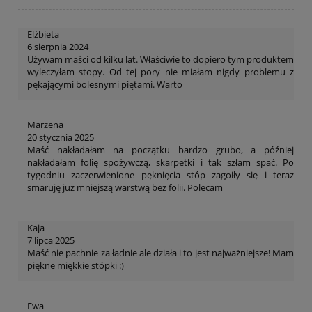
Elżbieta
6 sierpnia 2024
Używam maści od kilku lat. Właściwie to dopiero tym produktem
wyleczyłam stopy. Od tej pory nie miałam nigdy problemu z
pękającymi bolesnymi piętami. Warto
Marzena
20 stycznia 2025
Maść nakładałam na początku bardzo grubo, a później
nakładałam folię spożywczą, skarpetki i tak szłam spać. Po
tygodniu zaczerwienione pęknięcia stóp zagoiły się i teraz
smaruję już mniejszą warstwą bez folii. Polecam
Kaja
7 lipca 2025
Maść nie pachnie za ładnie ale działa i to jest najważniejsze! Mam
piękne miękkie stópki :)
Ewa