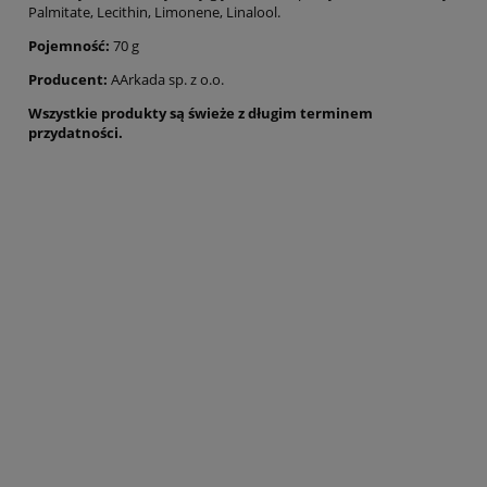
Palmitate, Lecithin, Limonene, Linalool.
Pojemność:
70 g
Producent:
AArkada sp. z o.o.
Wszystkie produkty są świeże z długim terminem
przydatności.