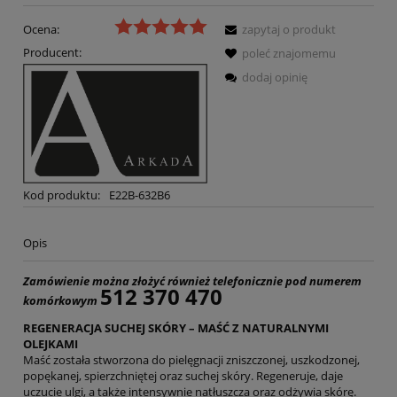
Ocena:
zapytaj o produkt
Producent:
poleć znajomemu
dodaj opinię
Kod produktu:
E22B-632B6
Opis
Zamówienie można złożyć również telefonicznie pod numerem
512 370 470
komórkowym
REGENERACJA SUCHEJ SKÓRY – MAŚĆ Z NATURALNYMI
OLEJKAMI
Maść została stworzona do pielęgnacji zniszczonej, uszkodzonej,
popękanej, spierzchniętej oraz suchej skóry. Regeneruje, daje
uczucie ulgi, a także intensywnie natłuszcza oraz odżywia skórę.