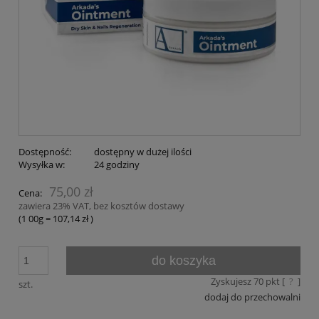
Dostępność:
dostępny w dużej ilości
Wysyłka w:
24 godziny
75,00 zł
Cena:
zawiera 23% VAT, bez kosztów dostawy
(1
00g
=
107,14 zł
)
do koszyka
Zyskujesz
70
pkt [
?
]
szt.
dodaj do przechowalni