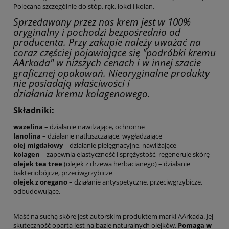
Polecana szczególnie do stóp, rąk, łokci i kolan.
Sprzedawany przez nas krem jest w 100%
oryginalny i pochodzi bezpośrednio od
producenta. Przy zakupie należy uważać na
coraz częściej pojawiające się "podróbki kremu
AArkada" w niższych cenach i w innej szacie
graficznej opakowań. Nieoryginalne produkty
nie posiadają właściwości i
działania kremu kolagenowego.
Składniki:
wazelina
– działanie nawilżające, ochronne
lanolina
– działanie natłuszczające, wygładzające
olej migdałowy
– działanie pielęgnacyjne, nawilżające
kolagen
– zapewnia elastyczność i sprężystość, regeneruje skórę
olejek tea tree
(olejek z drzewa herbacianego) – działanie
bakteriobójcze, przeciwgrzybicze
olejek z oregano
– działanie antyspetyczne, przeciwgrzybicze,
odbudowujące.
Maść na suchą skórę jest autorskim produktem marki AArkada. Jej
skuteczność oparta jest na bazie naturalnych olejków.
Pomaga w