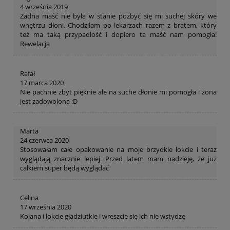
4 września 2019
Żadna maść nie była w stanie pozbyć się mi suchej skóry we
wnętrzu dłoni. Chodziłam po lekarzach razem z bratem, który
też ma taką przypadłość i dopiero ta maść nam pomogła!
Rewelacja
Rafał
17 marca 2020
Nie pachnie zbyt pięknie ale na suche dłonie mi pomogła i żona
jest zadowolona :D
Marta
24 czerwca 2020
Stosowałam całe opakowanie na moje brzydkie łokcie i teraz
wyglądają znacznie lepiej. Przed latem mam nadzieję, że już
całkiem super będą wyglądać
Celina
17 września 2020
Kolana i łokcie gładziutkie i wreszcie się ich nie wstydzę