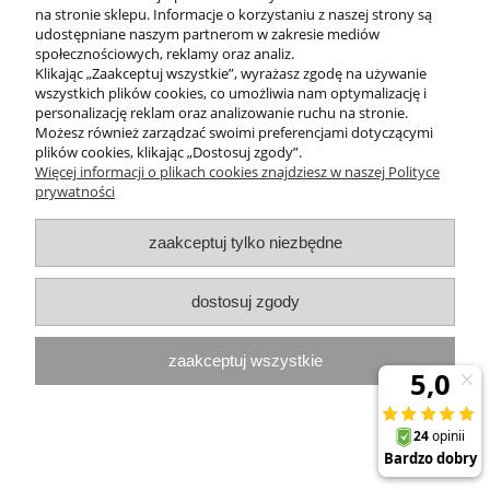
ZAKUPY
na stronie sklepu. Informacje o korzystaniu z naszej strony są
udostępniane naszym partnerom w zakresie mediów
społecznościowych, reklamy oraz analiz.
MOJE KONTO
Klikając „Zaakceptuj wszystkie”, wyrażasz zgodę na używanie
wszystkich plików cookies, co umożliwia nam optymalizację i
PROGRAMY PROMOCYJNE
personalizację reklam oraz analizowanie ruchu na stronie.
Możesz również zarządzać swoimi preferencjami dotyczącymi
plików cookies, klikając „Dostosuj zgody”.
InterPromo MARTA POPIELA-MOLEK NIP: 7341300379
Więcej informacji o plikach cookies znajdziesz w naszej Polityce
prywatności
pokaż pełną wersję strony
zaakceptuj tylko niezbędne
Sklep internetowy Shoper.pl
dostosuj zgody
zaakceptuj wszystkie