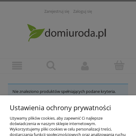
Zarejestruj się
Zaloguj się
Nie znaleziono produktów spełniających podane kryteria.
Ustawienia ochrony prywatności
POMOC
Używamy plików cookies, aby zapewnić Ci najlepsze
INFORMACJE
doświadczenia w naszym sklepie internetowym.
Wykorzystujemy pliki cookies w celu personalizacji treści,
dostarczania funkcji społecznościowych oraz analizowania ruchu