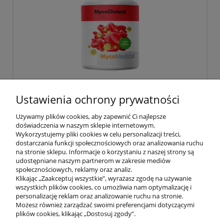
WYPRZEDAŻ! MycoCholest w
Ustawienia ochrony prywatności
optymalnym składzie MycoMedica 120
kapsułek
Używamy plików cookies, aby zapewnić Ci najlepsze
doświadczenia w naszym sklepie internetowym.
41,50 zł
83,00 zł
Wykorzystujemy pliki cookies w celu personalizacji treści,
dostarczania funkcji społecznościowych oraz analizowania ruchu
na stronie sklepu. Informacje o korzystaniu z naszej strony są
do koszyka
udostępniane naszym partnerom w zakresie mediów
społecznościowych, reklamy oraz analiz.
Klikając „Zaakceptuj wszystkie”, wyrażasz zgodę na używanie
wszystkich plików cookies, co umożliwia nam optymalizację i
POMOC
personalizację reklam oraz analizowanie ruchu na stronie.
Możesz również zarządzać swoimi preferencjami dotyczącymi
plików cookies, klikając „Dostosuj zgody”.
INFORMACJE