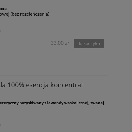
100%
wej (bez roz­cień­cze­nia)
i
33,00 zł
do koszyka
da 100% esencja koncentrat
 eteryczny pozyskiwany z lawendy wąskolistnej, zwanej
i