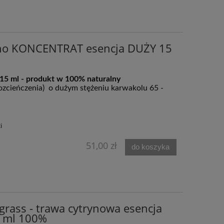
ano KONCENTRAT esencja DUŻY 15
 15 ml - produkt w 100% naturalny
z­cień­cze­nia) o du­żym stę­że­niu kar­wa­ko­lu 65 -
i
51,00 zł
do koszyka
grass - trawa cytrynowa esencja
5 ml 100%