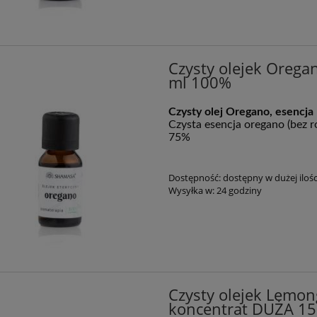
Czysty olejek Oreg
ml 100%
Czysty olej Oregano, esencja
Czy­sta esen­cja ore­ga­no (bez ro
75%
Dostępność:
dostępny w dużej ilośc
Wysyłka w:
24 godziny
Czysty olejek Lemon
koncentrat DUŻA 1