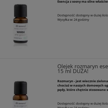
Esencja z sosny ma silne właściw
Dostępność:
dostępny w dużej ilośc
Wysyłka w:
24 godziny
Olejek rozmaryn es
15 ml DUŻA!
Rozmaryn - jest wiecznie zielona
chociaż w naszych domowych og
pędy, które chętnie stosowane 
Kabuki Earthnicity do
Zestaw 2 gabinetowych mas
Dostępność:
dostępny w dużej ilośc
minerałów
odmladzająco-odżywczych
Wysyłka w:
24 godziny