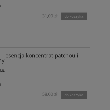
i
31,00 zł
do koszyka
i - esencja koncentrat patchouli
ny
5 ML
i
58,00 zł
do koszyka