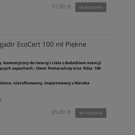
płacie Th
51,00 zł
do koszyka
199,99 zł
205,
222,00 zł
Cena regularna:
Cena regularn
222,00 zł
Najniższa cena:
Najniższa cen
do koszyka
do ko
gadir EcoCert 100 ml Piękne
 kosmetyczny do twarzy i ciała z dodatkiem esencji
jących zapachach : Owoc Pomarańczy oraz Róża 100
 zimno, nierafinowany, importowany z Maroka
i
85,00 zł
do koszyka