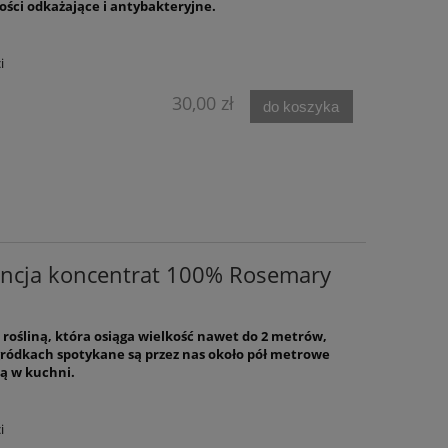
ości odkażające i antybakteryjne.
i
30,00 zł
do koszyka
encja koncentrat 100% Rosemary
 rośliną, która osiąga wielkość nawet do 2 metrów,
ródkach spotykane są przez nas około pół metrowe
są w kuchni.
ek
Zestaw do włosów szampon +
Zestaw VITAFOR
i
maska + lotion Theo Marvee
krem + serum+ 