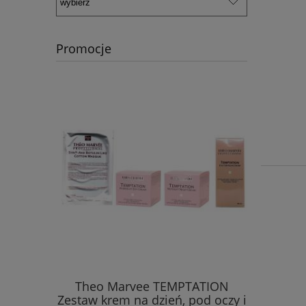
Promocje
m TC16 i
Theo Marvee TEMPTATION
Pędzel 
ej Skóry +
Zestaw krem na dzień, pod oczy i