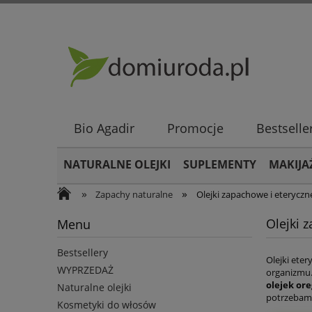
Bio Agadir
Promocje
Bestselle
NATURALNE OLEJKI
SUPLEMENTY
MAKIJA
»
»
Zapachy naturalne
Olejki zapachowe i eteryczn
Olejki 
Menu
Bestsellery
Olejki ete
WYPRZEDAŻ
organizmu.
olejek or
Naturalne olejki
potrzebami
Kosmetyki do włosów