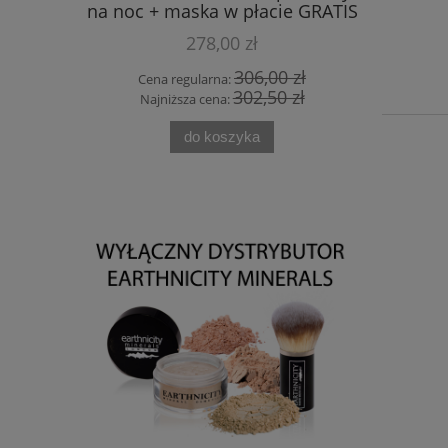
na noc + maska w płacie GRATIS
278,00 zł
0 zł
306,00 zł
Cena regularna:
Cen
0 zł
302,50 zł
Najniższa cena:
Naj
do koszyka