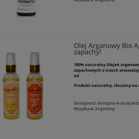
65,00 zł
49,99 zł
80,00 zł
56,00 zł
a regularna:
Cena regularna:
80,00 zł
56,00 zł
niższa cena:
Najniższa cena:
do koszyka
do koszyka
Olej Arganowy Bio A
zapachy!
100% naturalny Olejek arganowy,
zapachowych o trzech zniewala
ml
Produkt naturalny, tłoczony na
Dostępność:
dostępny w dużej ilośc
Wysyłka w:
24 godziny