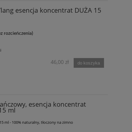
 Ylang esencja koncentrat DUŻA 15
 roz­cień­cze­nia)
i
46,00 zł
do koszyka
ańczowy, esencja koncentrat
15 ml
15 ml - 100% naturalny, tłoczony na zimno