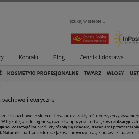
ry
Kontakt
Blog
Cennik i dostawa
Ż
KOSMETYKI PROFESJONALNE
TWARZ
WŁOSY
US
e
zapachowe i eteryczne
ryczne i zapachowe to skoncentrowane ekstrakty roślinne wykorzystywane w 
 W tej kategorii dostępne są różne kompozycje – od olejków relaksacyjnych 
egano
. Poszczególne produkty różnią się składem, stężeniem i przeznaczeni
. Naturalne pochodzenie oraz jakość surowców mają kluczowe znaczenie dl