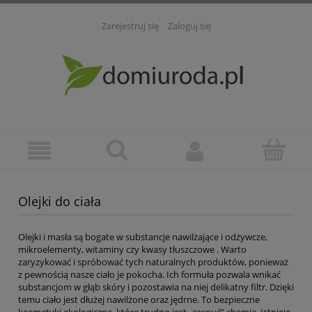
Zarejestruj się
Zaloguj się
Olejki do ciała
Olejki i masła są bogate w substancje nawilżające i odżywcze,
mikroelementy, witaminy czy kwasy tłuszczowe . Warto
zaryzykować i spróbować tych naturalnych produktów, ponieważ
z pewnością nasze ciało je pokocha. Ich formuła pozwala wnikać
substancjom w głąb skóry i pozostawia na niej delikatny filtr. Dzięki
temu ciało jest dłużej nawilżone oraz jędrne. To bezpieczne