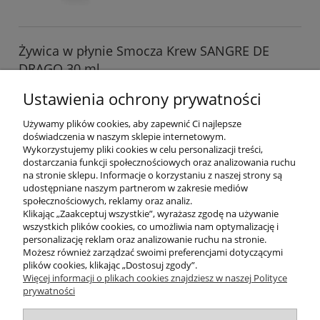
Żywica w płynie Smocza Krew SANGRE DE
DRAGO 30 ml
Dostępność:
dostępny w dużej ilości
Ustawienia ochrony prywatności
Wysyłka w:
24 godziny
Używamy plików cookies, aby zapewnić Ci najlepsze
62,00 zł
doświadczenia w naszym sklepie internetowym.
Wykorzystujemy pliki cookies w celu personalizacji treści,
dostarczania funkcji społecznościowych oraz analizowania ruchu
do koszyka
na stronie sklepu. Informacje o korzystaniu z naszej strony są
udostępniane naszym partnerom w zakresie mediów
społecznościowych, reklamy oraz analiz.
Klikając „Zaakceptuj wszystkie”, wyrażasz zgodę na używanie
wszystkich plików cookies, co umożliwia nam optymalizację i
POMOC
personalizację reklam oraz analizowanie ruchu na stronie.
Możesz również zarządzać swoimi preferencjami dotyczącymi
plików cookies, klikając „Dostosuj zgody”.
INFORMACJE
Więcej informacji o plikach cookies znajdziesz w naszej Polityce
prywatności
ZAKUPY