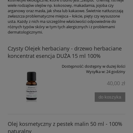
kosmetyki ekologiczne, które trudno jest „zespuć” chemią. Istnieje
wiele rodzajów olejów np. kokosowy, makadamia, jojoba czy
arganowy oraz masła, jak shea lub kakaowe. Świetnie natłuszczają
zwłaszcza problematyczne miejsca – łokcie, pięty czy wysuszone
usta. Każdy z nich ma szczególne właściwości odpowiednie do
różnych typów skóry w tym tych alergicznych i z problemami
dermatologicznymi.
Czysty Olejek herbaciany - drzewo herbaciane
koncentrat esencja DUŻA 15 ml 100%
Dostępność:
dostępny w dużej ilości
Wysyłka w:
24 godziny
40,00 zł
do koszyka
Olej kosmetyczny z pestek malin 50 ml - 100%
naturalny