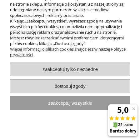
na stronie sklepu. Informacje o korzystaniu z naszej strony są
Dostępność:
dostępny w dużej ilości
udostępniane naszym partnerom w zakresie mediów
Wysyłka w:
24 godziny
społecznościowych, reklamy oraz analiz.
Klikając „Zaakceptuj wszystkie”, wyrażasz zgodę na używanie
245,00 zł
wszystkich plików cookies, co umożliwia nam optymalizację i
personalizację reklam oraz analizowanie ruchu na stronie.
Możesz również zarządzać swoimi preferencjami dotyczącymi
do koszyka
plików cookies, klikając „Dostosuj zgody”.
Więcej informacji o plikach cookies znajdziesz w naszej Polityce
prywatności
Zestaw pielęgnacyjny na noc i dzień Opuncja
zaakceptuj tylko niezbędne
30 ml + serum Anti-Age 30 ml
dostosuj zgody
Dostępność:
dostępny w dużej ilości
Wysyłka w:
24 godziny
zaakceptuj wszystkie
285,00 zł
do koszyka