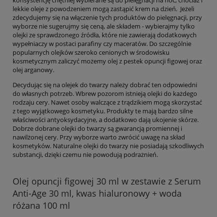
konsystencję chętniej wybierane są do pielęgnacji na noc, chociaż i
lekkie oleje z powodzeniem mogą zastąpić krem na dzień. Jeżeli
zdecydujemy się na włączenie tych produktów do pielęgnacji, przy
wyborze nie sugerujmy się ceną, ale składem - wybierajmy tylko
olejki ze sprawdzonego źródła, które nie zawierają dodatkowych
wypełniaczy w postaci parafiny czy maceratów. Do szczególnie
popularnych olejków szeroko cenionych w środowisku
kosmetycznym zaliczyć możemy olej z pestek opuncji figowej oraz
olej arganowy.
Decydując się na olejek do twarzy należy dobrać ten odpowiedni
do własnych potrzeb. Wbrew pozorom istnieją olejki do każdego
rodzaju cery. Nawet osoby walczące z trądzikiem mogą skorzystać
z tego wyjątkowego kosmetyku. Produkty te mają bardzo silne
właściwości antyoksydacyjne, a dodatkowo dają ukojenie skórze.
Dobrze dobrane olejki do twarzy są gwarancją promiennej i
nawilżonej cery. Przy wyborze warto zwrócić uwagę na skład
kosmetyków. Naturalne olejki do twarzy nie posiadają szkodliwych
substancji, dzięki czemu nie powodują podrażnień.
Olej opuncji figowej 30 ml w zestawie z Serum
Anti-Age 30 ml, kwas hialuronowy + woda
różana 100 ml