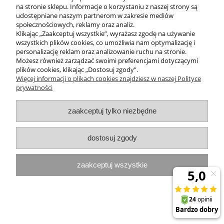
ZAKUPY
na stronie sklepu. Informacje o korzystaniu z naszej strony są
udostępniane naszym partnerom w zakresie mediów
społecznościowych, reklamy oraz analiz.
MOJE KONTO
Klikając „Zaakceptuj wszystkie”, wyrażasz zgodę na używanie
wszystkich plików cookies, co umożliwia nam optymalizację i
PROGRAMY PROMOCYJNE
personalizację reklam oraz analizowanie ruchu na stronie.
Możesz również zarządzać swoimi preferencjami dotyczącymi
plików cookies, klikając „Dostosuj zgody”.
InterPromo MARTA POPIELA-MOLEK NIP: 7341300379
Więcej informacji o plikach cookies znajdziesz w naszej Polityce
prywatności
pokaż pełną wersję strony
zaakceptuj tylko niezbędne
Sklep internetowy Shoper.pl
dostosuj zgody
zaakceptuj wszystkie