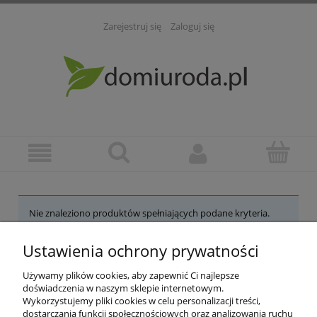
Zarejestruj się
Zaloguj się
Nie znaleziono produktów spełniających podane kryteria.
Ustawienia ochrony prywatności
POMOC
Używamy plików cookies, aby zapewnić Ci najlepsze
INFORMACJE
doświadczenia w naszym sklepie internetowym.
Wykorzystujemy pliki cookies w celu personalizacji treści,
dostarczania funkcji społecznościowych oraz analizowania ruchu