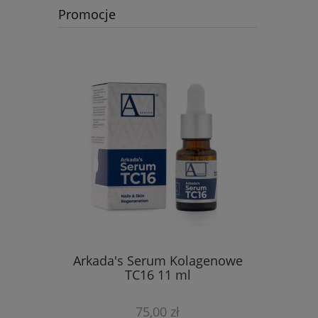
Promocje
ch masek
Arkada's Serum Kolagenowe
Zestaw 
ających
TC16 11 ml
prze
75,00 zł