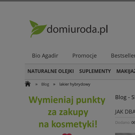
Bio Agadir
Promocje
Bestselle
NATURALNE OLEJKI
SUPLEMENTY
MAKIJA
»
»
Blog
lakier hybrydowy
Blog - 
JAK DB
Dodano:
0