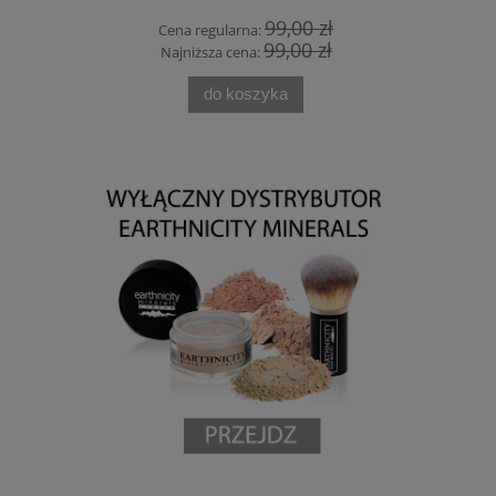
 zł
99,00 zł
Cena regularna:
Cen
 zł
99,00 zł
Najniższa cena:
Naj
do koszyka