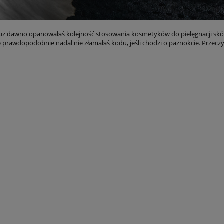
uż dawno opanowałaś kolejność stosowania kosmetyków do pielęgnacji skóry
 prawdopodobnie nadal nie złamałaś kodu, jeśli chodzi o paznokcie. Przeczyt