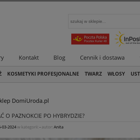
ry
Kontakt
Blog
Cennik i dostawa
Ż
KOSMETYKI PROFESJONALNE
TWARZ
WŁOSY
US
Sklep DomiUroda.pl
AĆ O PAZNOKCIE PO HYBRYDZIE?
6-03-2024
w kategorii:
-
autor:
Anita