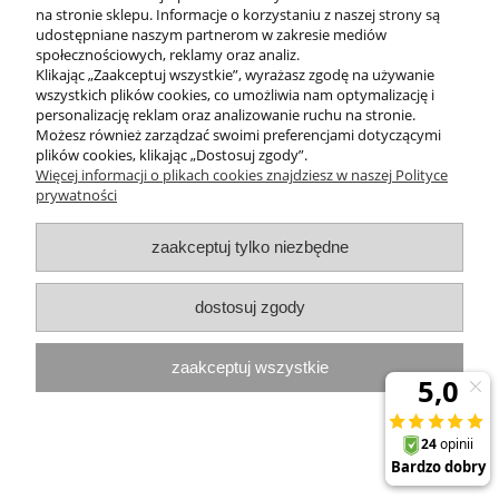
na stronie sklepu. Informacje o korzystaniu z naszej strony są
udostępniane naszym partnerom w zakresie mediów
MOJE KONTO
społecznościowych, reklamy oraz analiz.
Klikając „Zaakceptuj wszystkie”, wyrażasz zgodę na używanie
PROGRAMY PROMOCYJNE
wszystkich plików cookies, co umożliwia nam optymalizację i
personalizację reklam oraz analizowanie ruchu na stronie.
Możesz również zarządzać swoimi preferencjami dotyczącymi
InterPromo MARTA POPIELA-MOLEK NIP: 7341300379
plików cookies, klikając „Dostosuj zgody”.
Więcej informacji o plikach cookies znajdziesz w naszej Polityce
prywatności
pokaż pełną wersję strony
Sklep internetowy Shoper.pl
zaakceptuj tylko niezbędne
dostosuj zgody
zaakceptuj wszystkie