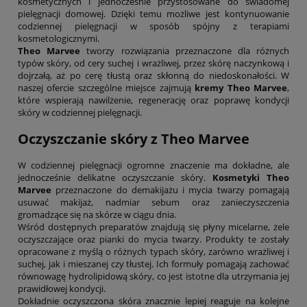
kosmetycznych i jednocześnie przystosowane do świadomej
pielęgnacji domowej. Dzięki temu możliwe jest kontynuowanie
codziennej pielęgnacji w sposób spójny z terapiami
kosmetologicznymi.
Theo Marvee
tworzy rozwiązania przeznaczone dla różnych
typów skóry, od cery suchej i wrażliwej, przez skórę naczynkową i
dojrzałą, aż po cerę tłustą oraz skłonną do niedoskonałości. W
naszej ofercie szczególne miejsce zajmują
kremy Theo Marvee
,
które wspierają nawilżenie, regenerację oraz poprawę kondycji
skóry w codziennej pielęgnacji.
Oczyszczanie skóry z
Theo Marvee
W codziennej pielęgnacji ogromne znaczenie ma dokładne, ale
jednocześnie delikatne oczyszczanie skóry.
Kosmetyki Theo
Marvee
przeznaczone do demakijażu i mycia twarzy pomagają
usuwać makijaż, nadmiar sebum oraz zanieczyszczenia
gromadzące się na skórze w ciągu dnia.
Wśród dostępnych preparatów znajdują się płyny micelarne, żele
oczyszczające oraz pianki do mycia twarzy. Produkty te zostały
opracowane z myślą o różnych typach skóry, zarówno wrażliwej i
suchej, jak i mieszanej czy tłustej. Ich formuły pomagają zachować
równowagę hydrolipidową skóry, co jest istotne dla utrzymania jej
prawidłowej kondycji.
Dokładnie oczyszczona skóra znacznie lepiej reaguje na kolejne