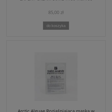
85,00 zł
do koszyka
Arctic Alguae Rozjaśniająca maska w