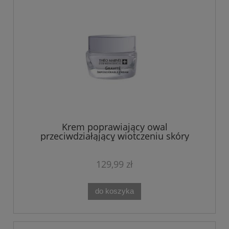
Krem poprawiający owal
przeciwdziałąjący wiotczeniu skóry
liftingujący GRAVITÉ 50ML Theo Marvee
129,99 zł
do koszyka