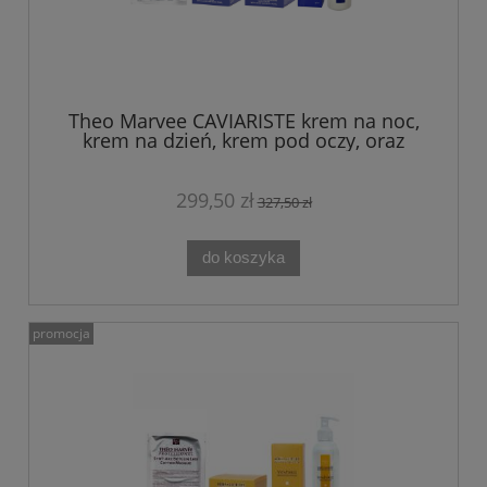
Theo Marvee CAVIARISTE krem na noc,
krem na dzień, krem pod oczy, oraz
tonik PERŁA i KAWIOR + maska GRATIS
299,50 zł
327,50 zł
do koszyka
promocja