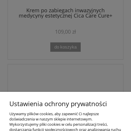
Krem po zabiegach inwazyjnych
medycyny estetycznej Cica Care Cure+
Cream Theo Marvee 50 ml
109,00 zł
do koszyka
Ustawienia ochrony prywatności
Używamy plików cookies, aby zapewnić Ci najlepsze
doświadczenia w naszym sklepie internetowym.
Wykorzystujemy pliki cookies w celu personalizacji treści,
dostarczania funkcji społecznościowych oraz analizowania ruchu