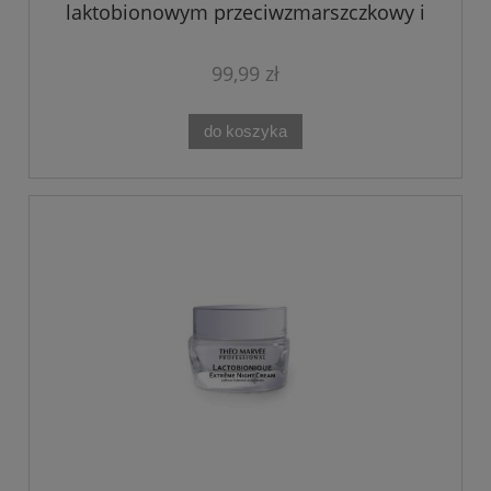
laktobionowym przeciwzmarszczkowy i
regenerujący LACTOBIONIQUE 50ML The
Marvee
99,99 zł
do koszyka