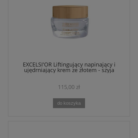
EXCELSI'OR Liftingujący napinający i
ujędrniający krem ze złotem - szyja
dekolt 50 ml Theo Marvee
115,00 zł
do koszyka