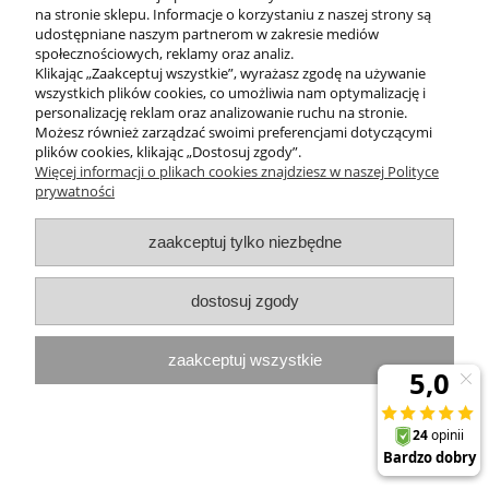
na stronie sklepu. Informacje o korzystaniu z naszej strony są
udostępniane naszym partnerom w zakresie mediów
społecznościowych, reklamy oraz analiz.
Krem z perłą i kawiorem Likwidujący
Klikając „Zaakceptuj wszystkie”, wyrażasz zgodę na używanie
zmarszczki oczy i usta 30 ml Theo
wszystkich plików cookies, co umożliwia nam optymalizację i
Marvee CAVIARISTE
personalizację reklam oraz analizowanie ruchu na stronie.
Możesz również zarządzać swoimi preferencjami dotyczącymi
87,00 zł
plików cookies, klikając „Dostosuj zgody”.
Więcej informacji o plikach cookies znajdziesz w naszej Polityce
prywatności
do koszyka
zaakceptuj tylko niezbędne
dostosuj zgody
zaakceptuj wszystkie