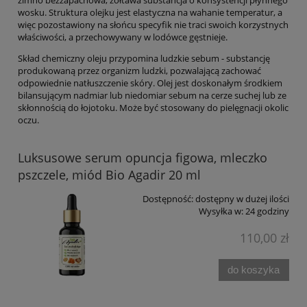
zimno bezzapachowa, żółtawa substancja o konsystencji płynnego
wosku. Struktura olejku jest elastyczna na wahanie temperatur, a
więc pozostawiony na słońcu specyfik nie traci swoich korzystnych
właściwości, a przechowywany w lodówce gęstnieje.
Skład chemiczny oleju przypomina ludzkie sebum - substancję
produkowaną przez organizm ludzki, pozwalającą zachować
odpowiednie natłuszczenie skóry. Olej jest doskonałym środkiem
bilansującym nadmiar lub niedomiar sebum na cerze suchej lub ze
skłonnością do łojotoku. Może być stosowany do pielęgnacji okolic
oczu.
Luksusowe serum opuncja figowa, mleczko
pszczele, miód Bio Agadir 20 ml
Dostępność:
dostępny w dużej ilości
Wysyłka w:
24 godziny
110,00 zł
do koszyka