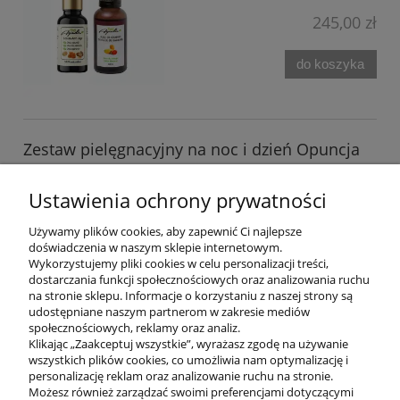
245,00 zł
do koszyka
Zestaw pielęgnacyjny na noc i dzień Opuncja
30 ml + serum Anti-Age 30 ml
Ustawienia ochrony prywatności
Dostępność:
dostępny w dużej ilości
Wysyłka w:
24 godziny
Używamy plików cookies, aby zapewnić Ci najlepsze
doświadczenia w naszym sklepie internetowym.
285,00 zł
Wykorzystujemy pliki cookies w celu personalizacji treści,
dostarczania funkcji społecznościowych oraz analizowania ruchu
na stronie sklepu. Informacje o korzystaniu z naszej strony są
do koszyka
udostępniane naszym partnerom w zakresie mediów
społecznościowych, reklamy oraz analiz.
Klikając „Zaakceptuj wszystkie”, wyrażasz zgodę na używanie
wszystkich plików cookies, co umożliwia nam optymalizację i
POMOC
personalizację reklam oraz analizowanie ruchu na stronie.
Możesz również zarządzać swoimi preferencjami dotyczącymi