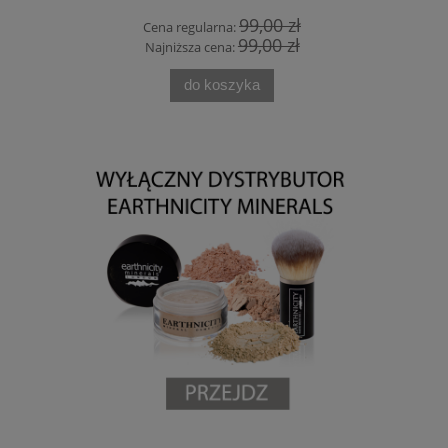
 zł
99,00 zł
Cena regularna:
Cena
 zł
99,00 zł
Najniższa cena:
Najn
do koszyka