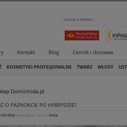
ry
Kontakt
Blog
Cennik i dostawa
Ż
KOSMETYKI PROFESJONALNE
TWARZ
WŁOSY
US
Sklep DomiUroda.pl
AĆ O PAZNOKCIE PO HYBRYDZIE?
6-03-2024
w kategorii:
-
autor:
Anita