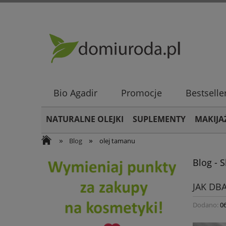
Bio Agadir
Promocje
Bestselle
NATURALNE OLEJKI
SUPLEMENTY
MAKIJA
»
»
Blog
olej tamanu
Blog - 
JAK DB
Dodano:
0