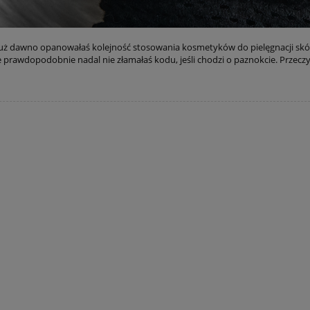
uż dawno opanowałaś kolejność stosowania kosmetyków do pielęgnacji skóry
 prawdopodobnie nadal nie złamałaś kodu, jeśli chodzi o paznokcie. Przeczyt