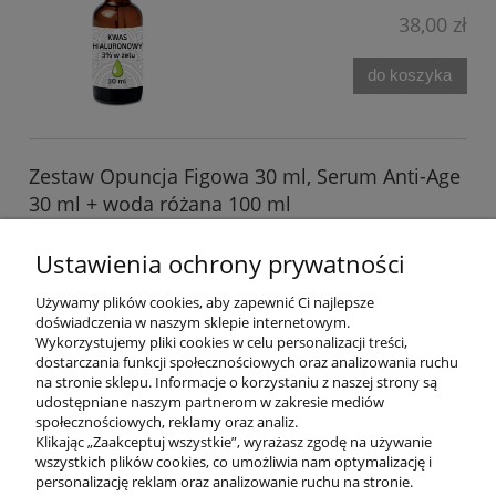
38,00 zł
do koszyka
Zestaw Opuncja Figowa 30 ml, Serum Anti-Age
30 ml + woda różana 100 ml
Dostępność:
dostępny w dużej ilości
Ustawienia ochrony prywatności
Wysyłka w:
24 godziny
Używamy plików cookies, aby zapewnić Ci najlepsze
325,00 zł
doświadczenia w naszym sklepie internetowym.
Wykorzystujemy pliki cookies w celu personalizacji treści,
do koszyka
dostarczania funkcji społecznościowych oraz analizowania ruchu
na stronie sklepu. Informacje o korzystaniu z naszej strony są
udostępniane naszym partnerom w zakresie mediów
społecznościowych, reklamy oraz analiz.
Klikając „Zaakceptuj wszystkie”, wyrażasz zgodę na używanie
wszystkich plików cookies, co umożliwia nam optymalizację i
POMOC
personalizację reklam oraz analizowanie ruchu na stronie.