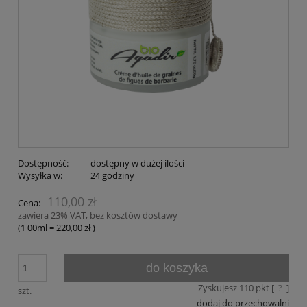
Dostępność:
dostępny w dużej ilości
Wysyłka w:
24 godziny
110,00 zł
Cena:
zawiera 23% VAT, bez kosztów dostawy
(1
00ml
=
220,00 zł
)
do koszyka
Zyskujesz
110
pkt [
?
]
szt.
dodaj do przechowalni