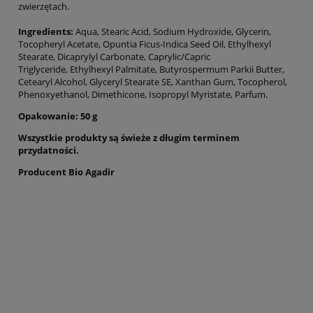
zwierzętach.
Ingredients:
Aqua, Stearic Acid, Sodium Hydroxide, Glycerin,
Tocopheryl Acetate, Opuntia Ficus-Indica Seed Oil, Ethylhexyl
Stearate, Dicaprylyl Carbonate, Caprylic/Capric
Triglyceride, Ethylhexyl Palmitate, Butyrospermum Parkii Butter,
Cetearyl Alcohol, Glyceryl Stearate SE, Xanthan Gum, Tocopherol,
Phenoxyethanol, Dimethicone, Isopropyl Myristate, Parfum.
Opakowanie: 50 g
Wszystkie produkty są świeże z długim terminem
przydatności.
Producent Bio Agadir