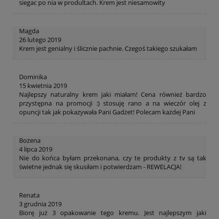
siegac po nia w produltach. Krem jest niesamowity
Magda
26 lutego 2019
Krem jest genialny i ślicznie pachnie. Czegoś takiego szukałam
Dominika
15 kwietnia 2019
Najlepszy naturalny krem jaki miałam! Cena również bardzo
przystępna na promocji :) stosuję rano a na wieczór olej z
opuncji tak jak pokazywała Pani Gadżet! Polecam każdej Pani
Bożena
4 lipca 2019
Nie do końca byłam przekonana, czy te produkty z tv są tak
świetne jednak się skusiłam i potwierdzam - REWELACJA!
Renata
3 grudnia 2019
Biorę już 3 opakowanie tego kremu. Jest najlepszym jaki