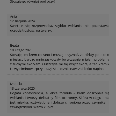
Stosuje go również pod oczy!
Ania
12 sierpnia 2024
Świetnie się rozprowadza, szybko wchłania, nie pozostawia
uczucia tłustości na twarzy.
Beata
10 lutego 2025
Stosuję ten krem co rano i muszę przyznać, że efekty po około
miesiącu bardzo mnie zaskoczyły bo wcześniej miałam problemy
z suchymi skórkami i łuszczyła mi się wręcz skóra, a ten kremik
to wyeliminował przy okazji skutecznie nawilża i lekko napina
Izabella
13 czerwca 2025
Bogata konsystencja, a lekka formuła – krem doskonale się
wchłania i tworzy delikatny film ochronny. Skóra w ciągu dnia
jest miękka, rozświetlona i dobrze chroniona przed czynnikami
zewnętrznymi. Warto kupić!