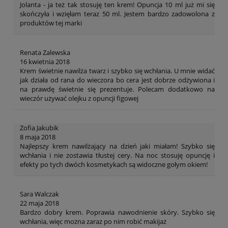
Jolanta - ja też tak stosuję ten krem! Opuncja 10 ml już mi się
skończyła i wzięłam teraz 50 ml. Jestem bardzo zadowolona z
produktów tej marki
Renata Zalewska
16 kwietnia 2018
Krem świetnie nawilża twarz i szybko się wchłania. U mnie widać
jak działa od rana do wieczora bo cera jest dobrze odżywiona i
na prawdę świetnie się prezentuje. Polecam dodatkowo na
wieczór używać olejku z opuncji figowej
Zofia Jakubik
8 maja 2018
Najlepszy krem nawilżający na dzień jaki miałam! Szybko się
wchłania i nie zostawia tłustej cery. Na noc stosuję opuncję i
efekty po tych dwóch kosmetykach są widoczne gołym okiem!
Sara Walczak
22 maja 2018
Bardzo dobry krem. Poprawia nawodnienie skóry. Szybko się
wchłania, więc można zaraz po nim robić makijaż