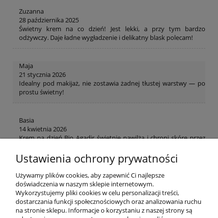
Zuzanna
28 października 2025
Świetny krem na co dzień! Jest lekki, a przy tym bardzo
odżywczy. Daje ładne wygładzenie i delikatny blask polecam!
Maja
21 stycznia 2026
Idealny pod makijaż, nie zostawia żadnej tłustej warstwy — po
prostu świetny!
Basia
14 kwietnia 2026
Krem na dzień Bio Agadir świetnie nawilża i chroni skórę przez
cały dzień. Cera wygląda świeżo i zdrowo, nawet przy zmęczeniu.
Ustawienia ochrony prywatności
Magdalena
Używamy plików cookies, aby zapewnić Ci najlepsze
21 maja 2026
doświadczenia w naszym sklepie internetowym.
Krem na dzień dobrze współpracuje z makijażem i nie obciąża
Wykorzystujemy pliki cookies w celu personalizacji treści,
skóry. Cera wygląda bardziej świeżo, a drobne linie są mniej
dostarczania funkcji społecznościowych oraz analizowania ruchu
widoczne!
na stronie sklepu. Informacje o korzystaniu z naszej strony są