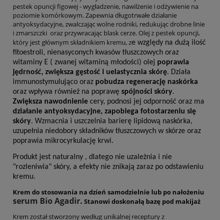
pestek opuncji figowej - wygładzenie, nawilżenie i odżywienie na
poziomie komórkowym. Zapewnia długotrwałe działanie
antyoksydacyjne, zwalczając wolne rodniki, redukując drobne linie
i zmarszczki oraz przywracając blask cerze. Olej z pestek opuncji,
który jest głównym składnikiem kremu, z
e względy na dużą ilość
fitoestroli, nienasyconych kwasów tłuszczowych oraz
witaminy E ( zwanej witaminą młodości) olej
poprawia
jędrność, zwiększa gęstość i uelastycznia skórę
. Działa
immunostymulująco oraz
pobudza regenerację naskórka
oraz wpływa również na poprawę
spójności skóry
.
Zwiększa nawodnienie
cery, podnosi jej odporność oraz ma
działanie antyoksydacyjne, zapobiega fotostarzeniu się
skóry
. Wzmacnia i uszczelnia barierę lipidową naskórka,
uzupełnia niedobory składników tłuszczowych w skórze oraz
poprawia mikrocyrkulację krwi.
Produkt jest naturalny , dlatego nie uzależnia i nie
"rozleniwia" skóry, a efekty nie znikają zaraz po odstawieniu
kremu.
Krem do stosowania na dzień samodzielnie lub po nałożeniu
serum Bio Agadir
.
Stanowi doskonałą bazę pod makijaż
Krem został stworzony według unikalnej receptury z