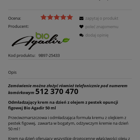
Ocena:
zapytaj o produkt
Producent:
poleć znajomemu
dodaj opinię
Kod produktu:
9B97-25433
Opis
Zamówienie można złożyć również telefonicznie pod numerem
512 370 470
komórkowym
Odmładzający krem na dzień z olejem z pestek opuncji
figowej Bio Agadir 50 ml
Przeciwzmarszczowa i odmładzająca formuła kremu z olejkiem z
pestek figowej, zawarta w bogatym, odżywczym kremie na dzień
50 ml !
Krem na dzień oferujący wszystkie drogocenne właściwości oleju z