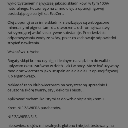
wykorzystaniem najwyższej jakości składników, w tym 100%
naturalnego, tłoczonego na zimno oleju z opuncji figowej
posiadającego certyfikat EcoCert.
Olej z opuncji oraz inne składniki nawilżające są wzbogacone
mineralnymi pigmentami dla utworzenia ochronnej warstwy
zatrzymującej w skórze aktywne substancje. Przeciwdziała
odparowywaniu wody ze skóry, przez co zachowuje odpowiedni
stopień nawilżenia.
Wskazówki użycia:
Bogaty skłąd kremu czyni go idealnym narządziem do walki z
upływam czasu zarówno w dzień , jak i w nocy. Może być używany
rano oraz wieczorem jako uzupełnienie dla oleju z opuncji figowej
lub arganowego.
Nakładać rano i/lub wieczorem na oczyszczoną uprzednio i
osuszoną skórę twarzy, szyi, dekoltu i biustu.
Aplikować ruchami kolistymi aż do wchłonięcia się kremu.
Krem NIE ZAWIERA parabenów,
NIE ZAWIERA SLS,
nie zawiera olejów mineralnych, glutenu i nie jest testowany na