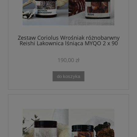
Zestaw Coriolus Wrośniak różnobarwny
Reishi Lakownica lśniąca MYQO 2 x 90
kaps.
190,00 zł
do koszyka