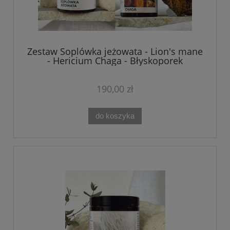
Zestaw Soplówka jeżowata - Lion's mane
- Hericium Chaga - Błyskoporek
podkorowy MYQO 2 x 90 kaps.
190,00 zł
do koszyka