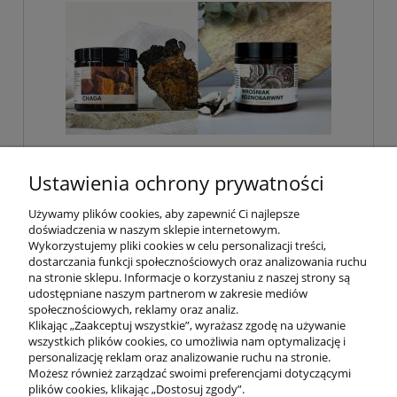
Zestaw Coriolus Wrośniak różnobarwny
Ustawienia ochrony prywatności
Chaga - Błyskoporek podkorowy MYQO
2 x 90 kaps.
Używamy plików cookies, aby zapewnić Ci najlepsze
doświadczenia w naszym sklepie internetowym.
190,00 zł
Wykorzystujemy pliki cookies w celu personalizacji treści,
dostarczania funkcji społecznościowych oraz analizowania ruchu
na stronie sklepu. Informacje o korzystaniu z naszej strony są
do koszyka
udostępniane naszym partnerom w zakresie mediów
społecznościowych, reklamy oraz analiz.
Klikając „Zaakceptuj wszystkie”, wyrażasz zgodę na używanie
wszystkich plików cookies, co umożliwia nam optymalizację i
POMOC
personalizację reklam oraz analizowanie ruchu na stronie.
Możesz również zarządzać swoimi preferencjami dotyczącymi
plików cookies, klikając „Dostosuj zgody”.
INFORMACJE