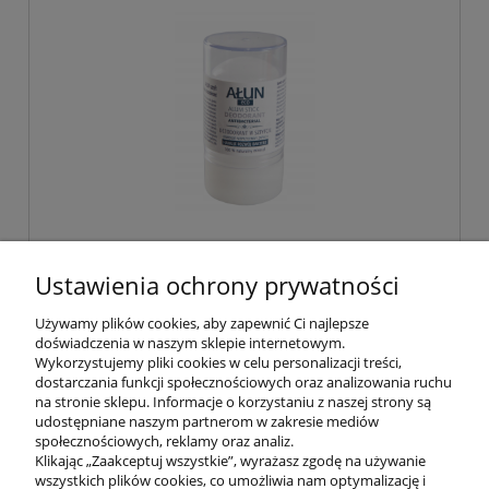
AŁUN - naturalny, dezodorant w sztyfcie
Ustawienia ochrony prywatności
120 G
Używamy plików cookies, aby zapewnić Ci najlepsze
doświadczenia w naszym sklepie internetowym.
25,99 zł
Wykorzystujemy pliki cookies w celu personalizacji treści,
dostarczania funkcji społecznościowych oraz analizowania ruchu
na stronie sklepu. Informacje o korzystaniu z naszej strony są
do koszyka
udostępniane naszym partnerom w zakresie mediów
społecznościowych, reklamy oraz analiz.
Klikając „Zaakceptuj wszystkie”, wyrażasz zgodę na używanie
wszystkich plików cookies, co umożliwia nam optymalizację i