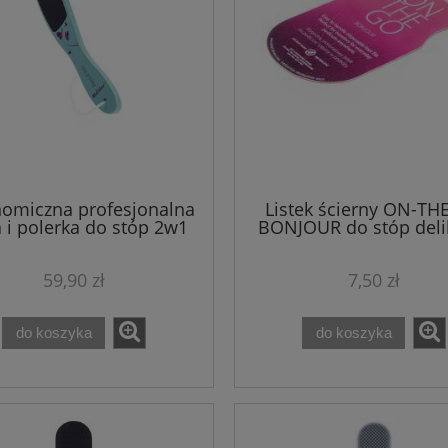
omiczna profesjonalna
Listek ścierny ON-TH
a i polerka do stóp 2w1
BONJOUR do stóp deli
eroFiter drewniana
pedicure na such
59,90 zł
7,50 zł
do koszyka
do koszyka