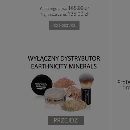
0 zł
165,00 zł
Cena regularna:
Cena
0 zł
135,00 zł
Najniższa cena:
Najn
do koszyka
Profe
dr