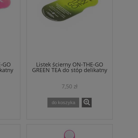
E-GO
Listek ścierny ON-THE-GO
katny
GREEN TEA do stóp delikatny
o
pedicure na sucho
7,50 zł
do koszyka