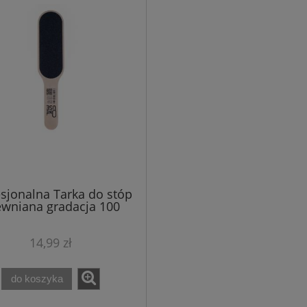
188,00 zł
56,00 zł
 regularna:
Cena regularna:
169,00 zł
56,00 zł
iższa cena:
Najniższa cena:
do koszyka
do koszyka
sjonalna Tarka do stóp
ewniana gradacja 100
14,99 zł
do koszyka