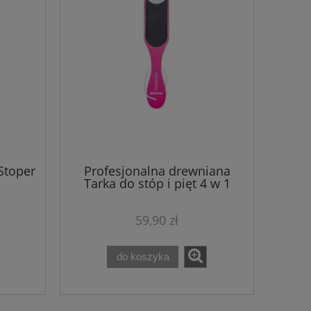
Stoper
Profesjonalna drewniana
Tarka do stóp i pięt 4 w 1
Premium+
59,90 zł
2 opakowania Serum
Earthnicity Mine
do koszyka
kolagenowe Arkada's Serum
KABUKI!
eo
TC16 11ml + GRATIS tarka do
stóp
145,00 zł
162,