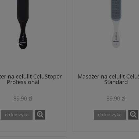
er na celulit CeluStoper
Masażer na celulit Celu
Professional
Standard
89,90 zł
89,90 zł
08 OIL płyn do skóry +
Maska w płacie 2 szt -
do koszyka
do koszyka
 Serum TC16 + GRATIS
gabinetowe odżywienie,
tarka do stóp
nawilżenie i regeneracja - Th
Marvee
150,00 zł
49,99 zł