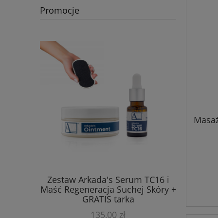
Promocje
Masaż
TAMINA C-
Zestaw Arkada's Serum TC16 i
Arkada's 
+ maska w
Maść Regeneracja Suchej Skóry +
Arkada's
vee
GRATIS tarka
135,00 zł