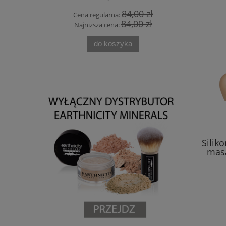
0 zł
84,00 zł
Cena regularna:
Cena
0 zł
84,00 zł
Najniższa cena:
Najn
do koszyka
Silik
masa