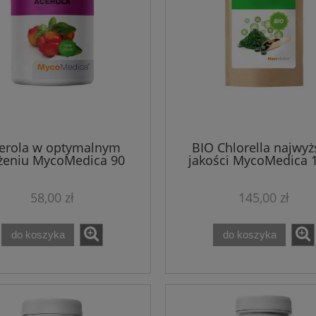
erola w optymalnym
BIO Chlorella najwyż
żeniu MycoMedica 90
jakości MycoMedica 
kapsułek
tabletek
58,00 zł
145,00 zł
do koszyka
do koszyka