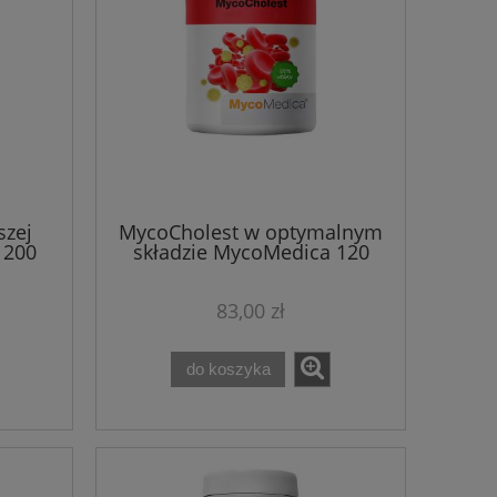
szej
MycoCholest w optymalnym
1200
składzie MycoMedica 120
kapsułek
83,00 zł
do koszyka