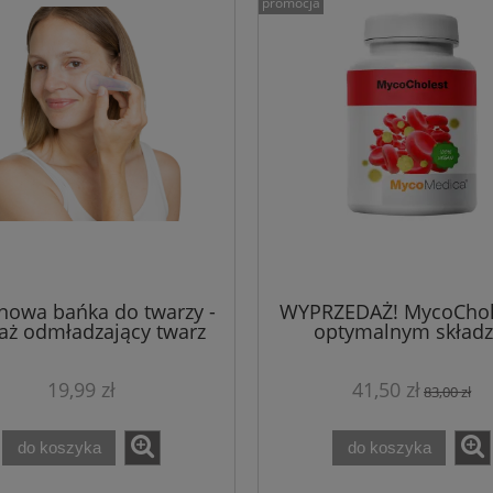
promocja
177,99 zł
233,00 zł
 regularna:
Cena regularna:
177,99 zł
229,50 zł
iższa cena:
Najniższa cena:
do koszyka
do koszyka
onowa bańka do twarzy -
WYPRZEDAŻ! MycoChol
ż odmładzający twarz
optymalnym składz
MycoMedica 120 kaps
19,99 zł
41,50 zł
83,00 zł
do koszyka
do koszyka