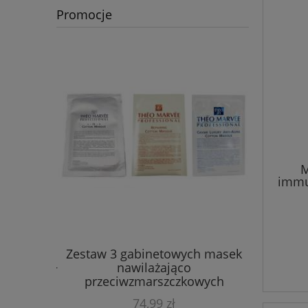
Promocje
M
immu
Myc
m TC16 i
Zestaw 3 gabinetowych masek
Zestaw
ej Skóry +
nawilażająco
Mineraln
przeciwzmarszczkowych
74,99 zł