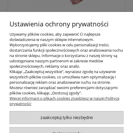
Earthnicity Róż Mineralny 3 g - 5 odcieni
Ustawienia ochrony prywatności
Używamy plików cookies, aby zapewnić Ci najlepsze
doświadczenia w naszym sklepie internetowym.
64,99 zł
Wykorzystujemy pliki cookies w celu personalizacji treści,
dostarczania funkcji społecznościowych oraz analizowania ruchu
na stronie sklepu. Informacje o korzystaniu z naszej strony są
do koszyka
udostępniane naszym partnerom w zakresie mediów
społecznościowych, reklamy oraz analiz.
Klikając „Zaakceptuj wszystkie”, wyrażasz zgodę na używanie
wszystkich plików cookies, co umożliwia nam optymalizację i
POMOC
personalizację reklam oraz analizowanie ruchu na stronie.
Możesz również zarządzać swoimi preferencjami dotyczącymi
plików cookies, klikając „Dostosuj zgody”.
INFORMACJE
Więcej informacji o plikach cookies znajdziesz w naszej Polityce
prywatności
ZAKUPY
zaakceptuj tylko niezbędne
MOJE KONTO