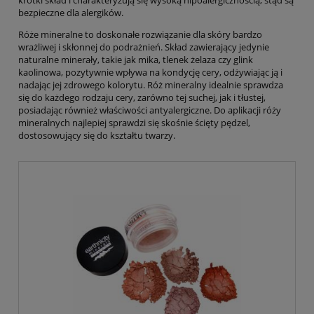
krótki skład i charakteryzują się wysoką hipoalergicznością, stąd są
bezpieczne dla alergików.
Róże mineralne to doskonałe rozwiązanie dla skóry bardzo
wrażliwej i skłonnej do podrażnień. Skład zawierający jedynie
naturalne minerały, takie jak mika, tlenek żelaza czy glink
kaolinowa, pozytywnie wpływa na kondycję cery, odżywiając ją i
nadając jej zdrowego kolorytu. Róż mineralny idealnie sprawdza
się do każdego rodzaju cery, zarówno tej suchej, jak i tłustej,
posiadając również właściwości antyalergiczne. Do aplikacji róży
mineralnych najlepiej sprawdzi się skośnie ścięty pędzel,
dostosowujący się do kształtu twarzy.