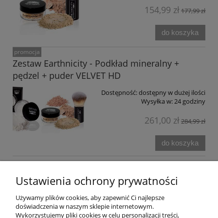
154,99 zł
177,99 zł
do koszyka
promocja
Zestaw Earthnicity - Podkład mineralny +
pędzel + puder VELVET HD
Dostępność:
dostępny w dużej ilości
Wysyłka w:
24 godziny
261,00 zł
284,99 zł
do koszyka
Earthnicity Zestaw Pełnowymiarowy
Ustawienia ochrony prywatności
Dostępność:
dostępny w dużej ilości
Używamy plików cookies, aby zapewnić Ci najlepsze
Wysyłka w:
24 godziny
doświadczenia w naszym sklepie internetowym.
Wykorzystujemy pliki cookies w celu personalizacji treści,