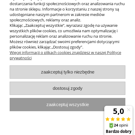
265,00 zł
dostarczania funkcji społecznościowych oraz analizowania ruchu
na stronie sklepu. Informacje o korzystaniu z naszej strony są
udostępniane naszym partnerom w zakresie mediów
do koszyka
społecznościowych, reklamy oraz analiz.
Klikając „Zaakceptuj wszystkie”, wyrażasz zgodę na używanie
wszystkich plików cookies, co umożliwia nam optymalizację i
POMOC
personalizację reklam oraz analizowanie ruchu na stronie.
Możesz również zarządzać swoimi preferencjami dotyczącymi
plików cookies, klikając „Dostosuj zgody”.
INFORMACJE
Więcej informacji o plikach cookies znajdziesz w naszej Polityce
prywatności
ZAKUPY
zaakceptuj tylko niezbędne
MOJE KONTO
dostosuj zgody
PROGRAMY PROMOCYJNE
zaakceptuj wszystkie
InterPromo MARTA POPIELA-MOLEK NIP: 7341300379
pokaż pełną wersję strony